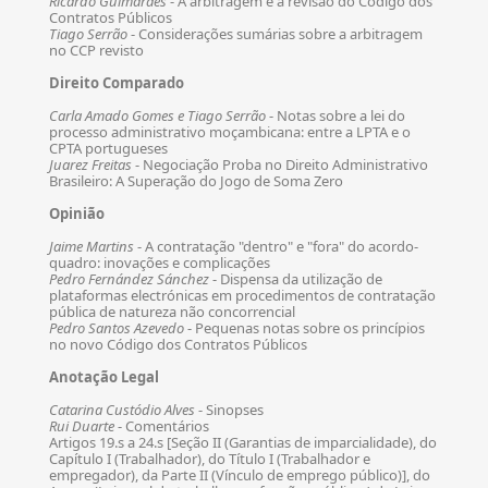
Ricardo Guimarães
- A arbitragem e a revisão do Código dos
Contratos Públicos
Tiago Serrão
- Considerações sumárias sobre a arbitragem
no CCP revisto
Direito Comparado
Carla Amado Gomes e Tiago Serrão
- Notas sobre a lei do
processo administrativo moçambicana: entre a LPTA e o
CPTA portugueses
Juarez Freitas
- Negociação Proba no Direito Administrativo
Brasileiro: A Superação do Jogo de Soma Zero
Opinião
Jaime Martins
- A contratação "dentro" e "fora" do acordo-
quadro: inovações e complicações
Pedro Fernández Sánchez
- Dispensa da utilização de
plataformas electrónicas em procedimentos de contratação
pública de natureza não concorrencial
Pedro Santos Azevedo
- Pequenas notas sobre os princípios
no novo Código dos Contratos Públicos
Anotação Legal
Catarina Custódio Alves
- Sinopses
Rui Duarte
- Comentários
Artigos 19.s a 24.s [Seção II (Garantias de imparcialidade), do
Capítulo I (Trabalhador), do Título I (Trabalhador e
empregador), da Parte II (Vínculo de emprego público)], do