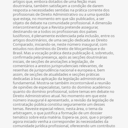
artigos que, embora dotados de uma feição mais
doutrinária, também satisfaçam a condição de darem
resposta a necessidades sentidas na prática corrente dos
profissionais de Direito Administrativo ou a uma questão
que esteja, no momento em que são publicados, a ser
objeto de debate na comunidade profissional. A dimensão
intercontinental que a Revista pretende assegurar,
destinando-se a todos os profissionais dos países
lusófonos, é plenamente evidenciada pela inclusão, entre os
artigos doutrinários, de uma secção dedicada ao Direito
Comparado, iniciando-se, neste número inaugural, com
estudos nos domínios do Direito de Moçambique e do
Brasil. Mas a vocação prática desta publicação é, sobretudo,
confirmada pela presença, após as secções doutrinárias
iniciais, de secções de anotações a legislação, de
comentários a arestos jurisprudenciais relevantes, de
resenhas de jurisprudência nacional e europeia e, bem
assim, de secções de atualidades e secções práticas
dedicadas à boa aplicação da legislação administrativa
fundamental. Mostra-se também incontornável a reunião
de opiniões de especialistas, tanto do domínio académico
quanto do domínio profissional, sobre temas em debate no
Direito Administrativo atual. No momento em que este
número inaugural é apresentado, a revisão da legislação de
contratação pública constitui seguramente um desses
temas. Reveste especial relevo, nesta área, o tema da
arbitragem, o que justifica a formação de um dossier
temático sobre esta matéria. Espera-se, pois, que o projeto
agora iniciado venha a corresponder às necessidades da
comunidade jurídica profissional, oferecendo um contributo