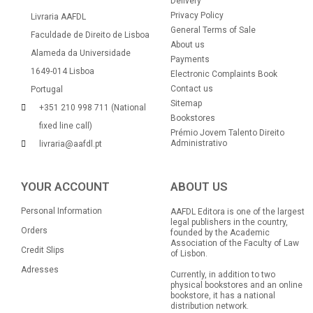
Delivery
Privacy Policy
Livraria AAFDL
General Terms of Sale
Faculdade de Direito de Lisboa
About us
Alameda da Universidade
Payments
1649-014 Lisboa
Electronic Complaints Book
Contact us
Portugal
Sitemap
+351 210 998 711 (National
Bookstores
fixed line call)
Prémio Jovem Talento Direito
Administrativo
livraria@aafdl.pt
YOUR ACCOUNT
ABOUT US
Personal Information
AAFDL Editora is one of the largest
legal publishers in the country,
Orders
founded by the Academic
Association of the Faculty of Law
Credit Slips
of Lisbon.
Adresses
Currently, in addition to two
physical bookstores and an online
bookstore, it has a national
distribution network.