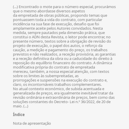
(...) Encontrado o mote para o número especial, procurámos
que o mesmo abordasse diversos aspetos
da empreitada de obras públicas, propondo temas que
pontuassem toda a vida do contrato, com particular
incidência na sua fase de execução, desafio que foi
amplamente aceite pelos Autores convidados. Nesta
medida, sempre pautados pela dimensão prática, que
constitui o ADN desta Revista, o leitor pode encontrar, no
presente número, textos sobre a obrigação de revisão do
projeto de execução, o papel dos autos, o reforço da
caução, a medição e pagamento do preço, os trabalhos
previstos e não realizados, a receção provisória, as garantias
e a receção definitiva da obra ou a caducidade do direito à
reposição do equilíbrio financeiro do contrato. A dinâmica
modificativa própria do contrato de empreitada
mereceu, também, a nossa especial atenção, com textos
sobre os limites às subempreitadas, as
prorrogações e suspensões na execução do contrato e,
claro, os incontornáveis trabalhos complementares.
No atual contexto económico, de subida acentuada e
generalizada de preços, era igualmente inevitável tratar da
revisão ordinária e extraordinária de preços, bem como das
soluções constantes do Decreto- Lei n.º 36/2022, de 20 de
maio. (...)
Índice
Nota de apresentação