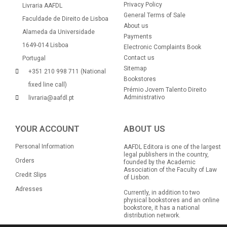
Privacy Policy
Livraria AAFDL
General Terms of Sale
Faculdade de Direito de Lisboa
About us
Alameda da Universidade
Payments
1649-014 Lisboa
Electronic Complaints Book
Contact us
Portugal
Sitemap
+351 210 998 711 (National
Bookstores
fixed line call)
Prémio Jovem Talento Direito
Administrativo
livraria@aafdl.pt
YOUR ACCOUNT
ABOUT US
Personal Information
AAFDL Editora is one of the largest
legal publishers in the country,
Orders
founded by the Academic
Association of the Faculty of Law
Credit Slips
of Lisbon.
Adresses
Currently, in addition to two
physical bookstores and an online
bookstore, it has a national
distribution network.