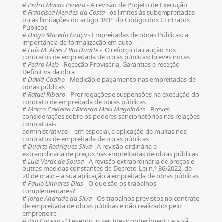
#
Pedro Matias Pereira
- A revisão de Projeto de Execução
#
Francisca Mendes da Costa
- os limites às subempreitadas
ou as limitações do artigo 383.º do Código dos Contratos
Públicos
#
Diogo Macedo Graça
- Empreitadas de obras Públicas: a
importância da formalização em auto
#
Luís M. Alves / Rui Duarte
- O reforço da caução nos
contratos de empreitada de obras públicas: breves notas
#
Pedro Melo
- Receção Provisória, Garantias e receção
Definitiva da obra
#
David Coelho
- Medição e pagamento nas empreitadas de
obras públicas
#
Rafael Ribeiro
- Prorrogações e suspensões na execução do
contrato de empreitada de obras públicas
#
Marco Caldeira / Ricardo Maia Magalhães
- Breves
considerações sobre os poderes sancionatórios nas relações
contratuais
administrativas – em especial, a aplicação de multas nos
contratos de empreitada de obras públicas
#
Duarte Rodrigues Silva
- A revisão ordinária e
extraordinária de preços nas empreitadas de obras públicas
#
Luís Verde de Sousa
- A revisão extraordinária de preços e
outras medidas constantes do Decreto-Lei n.º 36/2022, de
20 de maio – a sua aplicação à empreitada de obras públicas
#
Paulo Linhares Dias
- O que são os trabalhos
complementares?
#
Jorge Andrade da Silva
- Os trabalhos previstos no contrato
de empreitada de obras públicas e não realizados pelo
empreiteiro
#
Rita Caceiro
- O evento, o seu (des)conhecimento e a vã