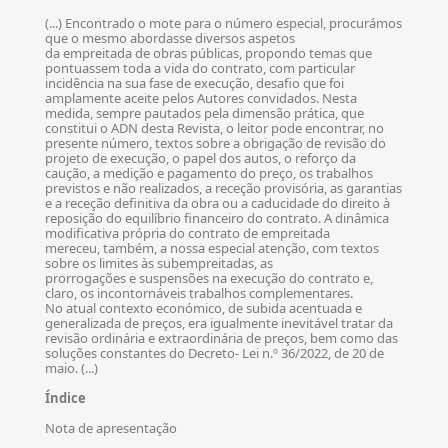
(...) Encontrado o mote para o número especial, procurámos
que o mesmo abordasse diversos aspetos
da empreitada de obras públicas, propondo temas que
pontuassem toda a vida do contrato, com particular
incidência na sua fase de execução, desafio que foi
amplamente aceite pelos Autores convidados. Nesta
medida, sempre pautados pela dimensão prática, que
constitui o ADN desta Revista, o leitor pode encontrar, no
presente número, textos sobre a obrigação de revisão do
projeto de execução, o papel dos autos, o reforço da
caução, a medição e pagamento do preço, os trabalhos
previstos e não realizados, a receção provisória, as garantias
e a receção definitiva da obra ou a caducidade do direito à
reposição do equilíbrio financeiro do contrato. A dinâmica
modificativa própria do contrato de empreitada
mereceu, também, a nossa especial atenção, com textos
sobre os limites às subempreitadas, as
prorrogações e suspensões na execução do contrato e,
claro, os incontornáveis trabalhos complementares.
No atual contexto económico, de subida acentuada e
generalizada de preços, era igualmente inevitável tratar da
revisão ordinária e extraordinária de preços, bem como das
soluções constantes do Decreto- Lei n.º 36/2022, de 20 de
maio. (...)
Índice
Nota de apresentação