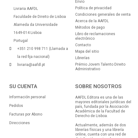
Envío
Política de privacidad
Livraria AAFDL
Condiciones generales de venta
Faculdade de Direito de Lisboa
Acerca de la AAFDL
Alameda da Universidade
Métodos de pago
1649-014 Lisboa
Libro de reclamaciones
electrónico
Portugal
Contacto
+351 210 998 711 (Llamada a
Mapa del sitio
la red fija nacional)
Librerías
Prémio Jovem Talento Direito
livraria@aafdl.pt
Administrativo
SU CUENTA
SOBRE NOSOTROS
Información personal
AAFDL Editora es una de las
mayores editoriales jurídicas del
Pedidos
país, fundada por la Asociación
Académica de la Facultad de
Facturas por Abono
Derecho de Lisboa.
Direcciones
Actualmente, además de dos
librerías físicas y una librería
online, cuenta con una red de