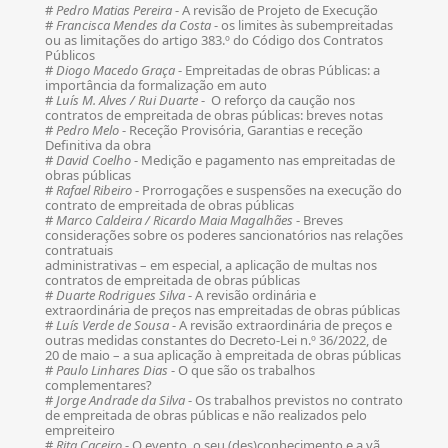
#
Pedro Matias Pereira
- A revisão de Projeto de Execução
#
Francisca Mendes da Costa
- os limites às subempreitadas
ou as limitações do artigo 383.º do Código dos Contratos
Públicos
#
Diogo Macedo Graça
- Empreitadas de obras Públicas: a
importância da formalização em auto
#
Luís M. Alves / Rui Duarte
- O reforço da caução nos
contratos de empreitada de obras públicas: breves notas
#
Pedro Melo
- Receção Provisória, Garantias e receção
Definitiva da obra
#
David Coelho
- Medição e pagamento nas empreitadas de
obras públicas
#
Rafael Ribeiro
- Prorrogações e suspensões na execução do
contrato de empreitada de obras públicas
#
Marco Caldeira / Ricardo Maia Magalhães
- Breves
considerações sobre os poderes sancionatórios nas relações
contratuais
administrativas – em especial, a aplicação de multas nos
contratos de empreitada de obras públicas
#
Duarte Rodrigues Silva
- A revisão ordinária e
extraordinária de preços nas empreitadas de obras públicas
#
Luís Verde de Sousa
- A revisão extraordinária de preços e
outras medidas constantes do Decreto-Lei n.º 36/2022, de
20 de maio – a sua aplicação à empreitada de obras públicas
#
Paulo Linhares Dias
- O que são os trabalhos
complementares?
#
Jorge Andrade da Silva
- Os trabalhos previstos no contrato
de empreitada de obras públicas e não realizados pelo
empreiteiro
#
Rita Caceiro
- O evento, o seu (des)conhecimento e a vã