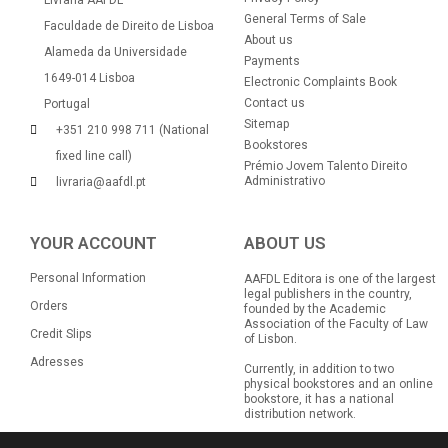
General Terms of Sale
Faculdade de Direito de Lisboa
About us
Alameda da Universidade
Payments
1649-014 Lisboa
Electronic Complaints Book
Contact us
Portugal
Sitemap
+351 210 998 711 (National
Bookstores
fixed line call)
Prémio Jovem Talento Direito
Administrativo
livraria@aafdl.pt
YOUR ACCOUNT
ABOUT US
Personal Information
AAFDL Editora is one of the largest
legal publishers in the country,
Orders
founded by the Academic
Association of the Faculty of Law
Credit Slips
of Lisbon.
Adresses
Currently, in addition to two
physical bookstores and an online
bookstore, it has a national
distribution network.