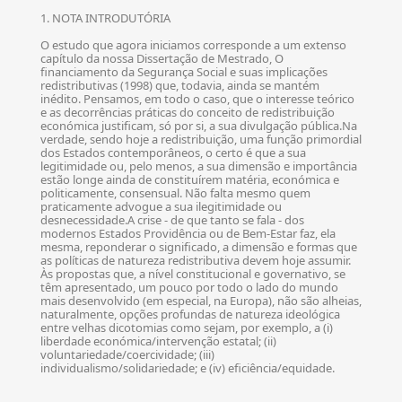
1. NOTA INTRODUTÓRIA
O estudo que agora iniciamos corresponde a um extenso
capítulo da nossa Dissertação de Mestrado, O
financiamento da Segurança Social e suas implicações
redistributivas (1998) que, todavia, ainda se mantém
inédito. Pensamos, em todo o caso, que o interesse teórico
e as decorrências práticas do conceito de redistribuição
económica justificam, só por si, a sua divulgação pública.Na
verdade, sendo hoje a redistribuição, uma função primordial
dos Estados contemporâneos, o certo é que a sua
legitimidade ou, pelo menos, a sua dimensão e importância
estão longe ainda de constituírem matéria, económica e
politicamente, consensual. Não falta mesmo quem
praticamente advogue a sua ilegitimidade ou
desnecessidade.A crise - de que tanto se fala - dos
modernos Estados Providência ou de Bem-Estar faz, ela
mesma, reponderar o significado, a dimensão e formas que
as políticas de natureza redistributiva devem hoje assumir.
Às propostas que, a nível constitucional e governativo, se
têm apresentado, um pouco por todo o lado do mundo
mais desenvolvido (em especial, na Europa), não são alheias,
naturalmente, opções profundas de natureza ideológica
entre velhas dicotomias como sejam, por exemplo, a (i)
liberdade económica/intervenção estatal; (ii)
voluntariedade/coercividade; (iii)
individualismo/solidariedade; e (iv) eficiência/equidade.