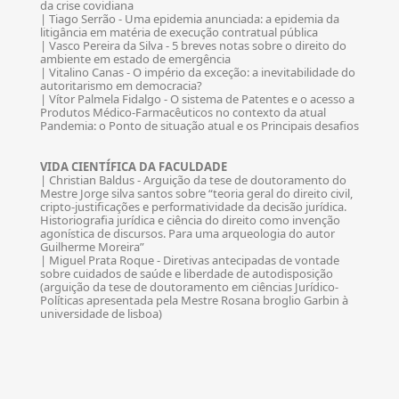
da crise covidiana
| Tiago Serrão - Uma epidemia anunciada: a epidemia da
litigância em matéria de execução contratual pública
| Vasco Pereira da Silva - 5 breves notas sobre o direito do
ambiente em estado de emergência
| Vitalino Canas - O império da exceção: a inevitabilidade do
autoritarismo em democracia?
| Vítor Palmela Fidalgo - O sistema de Patentes e o acesso a
Produtos Médico-Farmacêuticos no contexto da atual
Pandemia: o Ponto de situação atual e os Principais desafios
VIDA CIENTÍFICA DA FACULDADE
| Christian Baldus - Arguição da tese de doutoramento do
Mestre Jorge silva santos sobre “teoria geral do direito civil,
cripto-justificações e performatividade da decisão jurídica.
Historiografia jurídica e ciência do direito como invenção
agonística de discursos. Para uma arqueologia do autor
Guilherme Moreira”
| Miguel Prata Roque - Diretivas antecipadas de vontade
sobre cuidados de saúde e liberdade de autodisposição
(arguição da tese de doutoramento em ciências Jurídico-
Políticas apresentada pela Mestre Rosana broglio Garbin à
universidade de lisboa)