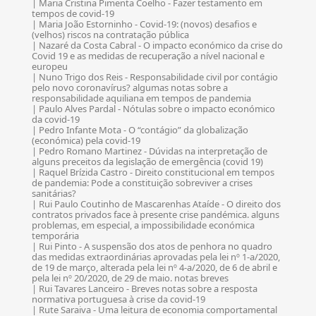
| Maria Cristina Pimenta Coelho - Fazer testamento em
tempos de covid-19
| Maria João Estorninho - Covid-19: (novos) desafios e
(velhos) riscos na contratação pública
| Nazaré da Costa Cabral - O impacto económico da crise do
Covid 19 e as medidas de recuperação a nível nacional e
europeu
| Nuno Trigo dos Reis - Responsabilidade civil por contágio
pelo novo coronavírus? algumas notas sobre a
responsabilidade aquiliana em tempos de pandemia
| Paulo Alves Pardal - Nótulas sobre o impacto económico
da covid-19
| Pedro Infante Mota - O “contágio” da globalização
(económica) pela covid-19
| Pedro Romano Martinez - Dúvidas na interpretação de
alguns preceitos da legislação de emergência (covid 19)
| Raquel Brízida Castro - Direito constitucional em tempos
de pandemia: Pode a constituição sobreviver a crises
sanitárias?
| Rui Paulo Coutinho de Mascarenhas Ataíde - O direito dos
contratos privados face à presente crise pandémica. alguns
problemas, em especial, a impossibilidade económica
temporária
| Rui Pinto - A suspensão dos atos de penhora no quadro
das medidas extraordinárias aprovadas pela lei nº 1-a/2020,
de 19 de março, alterada pela lei nº 4-a/2020, de 6 de abril e
pela lei nº 20/2020, de 29 de maio. notas breves
| Rui Tavares Lanceiro - Breves notas sobre a resposta
normativa portuguesa à crise da covid-19
| Rute Saraiva - Uma leitura de economia comportamental