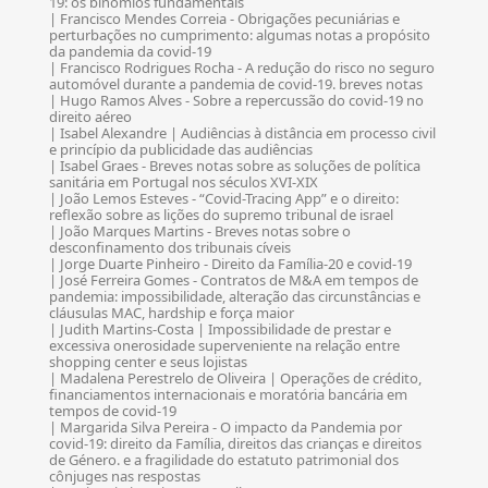
19: os binómios fundamentais
| Francisco Mendes Correia - Obrigações pecuniárias e
perturbações no cumprimento: algumas notas a propósito
da pandemia da covid-19
| Francisco Rodrigues Rocha - A redução do risco no seguro
automóvel durante a pandemia de covid-19. breves notas
| Hugo Ramos Alves - Sobre a repercussão do covid-19 no
direito aéreo
| Isabel Alexandre | Audiências à distância em processo civil
e princípio da publicidade das audiências
| Isabel Graes - Breves notas sobre as soluções de política
sanitária em Portugal nos séculos XVI-XIX
| João Lemos Esteves - “Covid-Tracing App” e o direito:
reflexão sobre as lições do supremo tribunal de israel
| João Marques Martins - Breves notas sobre o
desconfinamento dos tribunais cíveis
| Jorge Duarte Pinheiro - Direito da Família-20 e covid-19
| José Ferreira Gomes - Contratos de M&A em tempos de
pandemia: impossibilidade, alteração das circunstâncias e
cláusulas MAC, hardship e força maior
| Judith Martins-Costa | Impossibilidade de prestar e
excessiva onerosidade superveniente na relação entre
shopping center e seus lojistas
| Madalena Perestrelo de Oliveira | Operações de crédito,
financiamentos internacionais e moratória bancária em
tempos de covid-19
| Margarida Silva Pereira - O impacto da Pandemia por
covid-19: direito da Família, direitos das crianças e direitos
de Género. e a fragilidade do estatuto patrimonial dos
cônjuges nas respostas