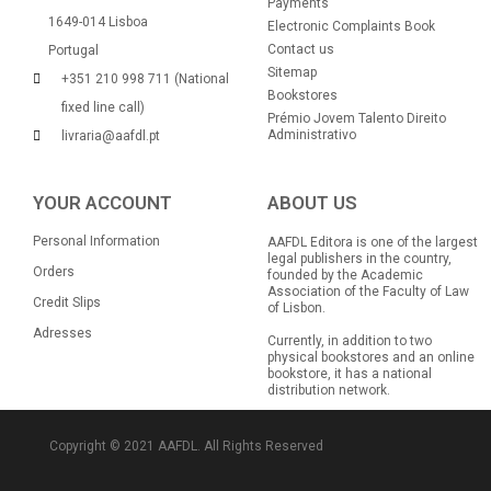
Payments
1649-014 Lisboa
Electronic Complaints Book
Contact us
Portugal
Sitemap
+351 210 998 711 (National
Bookstores
fixed line call)
Prémio Jovem Talento Direito
Administrativo
livraria@aafdl.pt
YOUR ACCOUNT
ABOUT US
Personal Information
AAFDL Editora is one of the largest
legal publishers in the country,
Orders
founded by the Academic
Association of the Faculty of Law
Credit Slips
of Lisbon.
Adresses
Currently, in addition to two
physical bookstores and an online
bookstore, it has a national
distribution network.
Copyright © 2021 AAFDL. All Rights Reserved