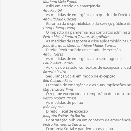
Mariana Melo Egídio
| Asilo em estado de emergência
Ana Rita Gil
| As medidas de emergência no quadro do Direito
Ana Cláudia Guedes
| Garantia da disponibilidade do serviço público 
Hong Cheng Leong
| O impacto da pandemia nos contratos administra
Pedro Melo / Sandra Tavares Magalhães
| As medidas de resposta à crise epidemiológica C
João Marques Mendes / Filipe Matias Santos
| Direito Penitenciário em estado de exceção
Ana F. Neves
| As medidas de emergência no setor agrícola
Paulo Alves Pardal
| Auxílios de Estado: contextos de excepcionalida
Ricardo Pedro
| Segurança Social em modo de excepção
Rita Calçada Pires
| O estado de emergência e as suas implicações n
Miguel Lucas Pires
| O regime excepcional e temporário dos contrato
Vasco Moura Ramos
| As medidas de polícia
João Raposo
| Direito Fiscal de exceção
Joaquim Freitas da Rocha
| Contratação pública em contexto de emergência
Pedro Fernández Sánchez
| Economia Social e pandemia covidiana