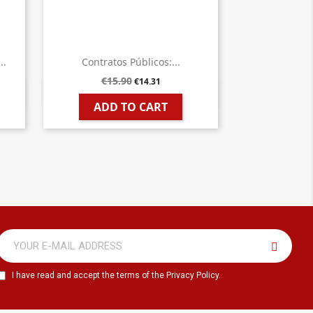
..
Contratos Públicos:...
€15.90
€14.31

Quick view
ADD TO CART
I have read and accept the terms of the Privacy Policy.