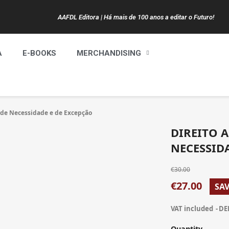
AAFDL Editora | Há mais de 100 anos a editar o Futuro!
A
E-BOOKS
MERCHANDISING
 de Necessidade e de Excepção
DIREITO 
NECESSID
€30.00
€27.00
SAV
VAT included
DE
Quantity