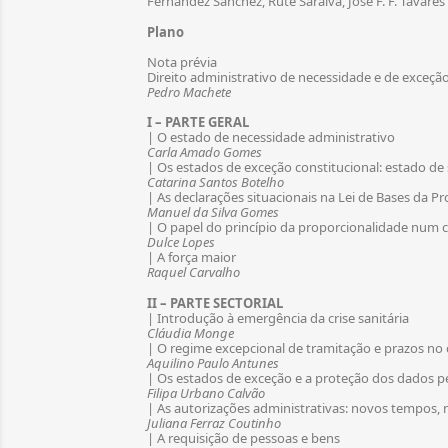
Fernández Sánchez, Rute Saraiva, José F. F. Tavares
Plano
Nota prévia
Direito administrativo de necessidade e de exceção
Pedro Machete
I – PARTE GERAL
| O estado de necessidade administrativo
Carla Amado Gomes
| Os estados de exceção constitucional: estado de
Catarina Santos Botelho
| As declarações situacionais na Lei de Bases da Pr
Manuel da Silva Gomes
| O papel do princípio da proporcionalidade num c
Dulce Lopes
| A força maior
Raquel Carvalho
II – PARTE SECTORIAL
| Introdução à emergência da crise sanitária
Cláudia Monge
| O regime excepcional de tramitação e prazos no
Aquilino Paulo Antunes
| Os estados de exceção e a proteção dos dados p
Filipa Urbano Calvão
| As autorizações administrativas: novos tempos,
Juliana Ferraz Coutinho
| A requisição de pessoas e bens