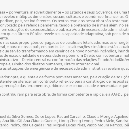
a – porventura, inadvertidamente – os Estados e seus Governos, de uma f
to revelou múltiplas dimensões, sociais, culturais e económico-financeiras. 
e podiam, pois, ser indiferentes. Os textos reunidos nesta obra são testemu
 convocado pela referida pandemia, tendo a pretensão de ir mais além, no sen
ir em situações de excecionalidade pública e/ou de necessidade administrativ
gem que o Direito Público revele a sua capacidade adaptativa, sob pena de 
ente.
o nas suas proporções conjugadas de paralisia e letalidade, mas as emergê
, e para o nosso país, em particular – as alterações climáticas estão, atu
s que se vão transformando em cenários de novo normal (incêndios, inunda
ções de excecionalidade e necessidade impõem um Direito com cobertura mul
inistrativo – Direito central na conformação das relações Estado/cidadão/
uropeia, Direito dos direitos humanos, Direito Internacional.
ra as situações de emergência e de necessidade administrativa revelam quad
slador opta, a quente e de forma por vezes amadora, pela criação de soluçõ
ende- se oferecer um contributo reflexivo para a construção de respostas m
reciação das ferramentas jurídicas de excecionalidade e necessidade que o 
contribuíram para esta obra, de forma competente e rápida, e à AAFDL, pel
l da Silva Gomes, Dulce Lopes, Raquel Carvalho, Cláudia Monge, Aquilino P
s, Ana Rita Gil, Ana Cláudia Guedes, Hong Cheng Leong, Pedro Melo, Sandra
icardo Pedro, Rita Calçada Pires, Miguel Lucas Pires, Vasco Moura Ramos, J