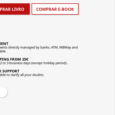
PRAR LIVRO
COMPRAR E-BOOK
MENT
ents directly managed by banks. ATM, MBWay and
able.
PPING FROM 25€
n 2 to 3 business days (except holiday period).
R SUPPORT
ble to clarify all your doubts.