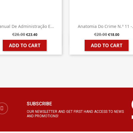
nual De Administração E...
Anatomia Do Crime N.º 11 -.
€26.00
€20.00
€23.40
€18.00


Quick view
Quick view
ADD TO CART
ADD TO CART
SUBSCRIBE
OUR NEWSLETTER AND GET FIRST HAND ACCESS TO NEWS
AND PROMOTIONS!