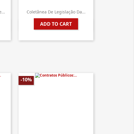
...
Coletânea De Legislação Da...
ADD TO CART

Quick view
-10%