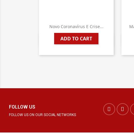
Novo Coronavírus E Crise...
Ma
ADD TO CART

Quick view
FOLLOW US
FOLLOW US ON OUR SOCIAL NETWORKS