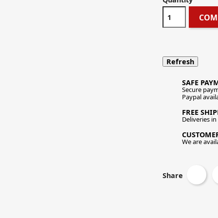
COM
SAFE PAY
Secure paym
Paypal avail
FREE SHI
Deliveries i
CUSTOME
We are availa
Share