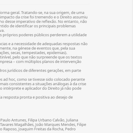
orma geral. Tratando-se, na sua origem, de uma
O impacto da crise foi tremendo e o Direito assumiu
nho desse imperativo de reflexão. No entanto, não
tido de identificar os principais problemas
a.​
os próprios poderes públicos perderem a utilidade
ncias e a necessidade de adequadas respostas não
almente, na génese de eventos que, pela sua
ções, secas, tempestades, epidemias).
tinível, pelo que não surpreende que os textos
empresa – com múltiplos planos de intervenção
ros jurídicos de diferentes gerações, em parte
es ad hoc, como se tivesse sido colocado perante
ais consistentes a situações análogas à da crise
intérprete e aplicador do Direito já não pode
a resposta pronta e positiva ao desejo de
aulo Antunes, Filipa Urbano Calvão, Juliana
 Tavares Magalhães, João Marques Mendes, Filipe
oão Raposo, Joaquim Freitas da Rocha, Pedro