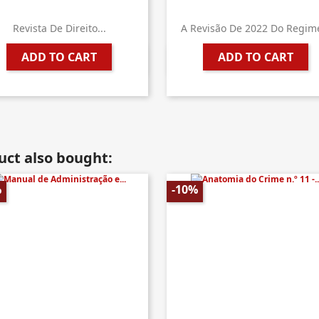
Revista De Direito...
A Revisão De 2022 Do Regime
ADD TO CART
ADD TO CART


Quick view
Quick view
ct also bought:
%
-10%