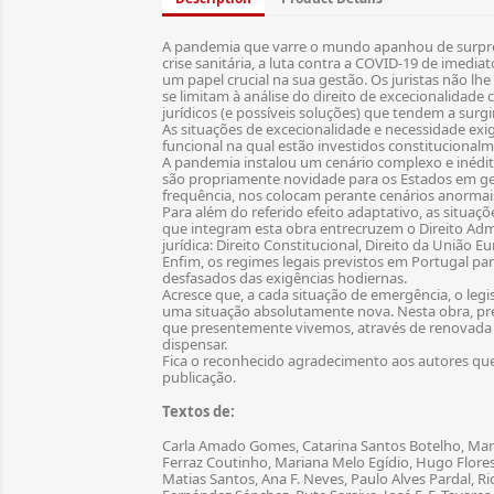
A pandemia que varre o mundo apanhou de surpres
crise sanitária, a luta contra a COVID-19 de imedia
um papel crucial na sua gestão. Os juristas não lh
se limitam à análise do direito de excecionalidade
jurídicos (e possíveis soluções) que tendem a surg
As situações de excecionalidade e necessidade exi
funcional na qual estão investidos constitucionalm
A pandemia instalou um cenário complexo e inédit
são propriamente novidade para os Estados em geral
frequência, nos colocam perante cenários anormai
Para além do referido efeito adaptativo, as situa
que integram esta obra entrecruzem o Direito Adm
jurídica: Direito Constitucional, Direito da União E
Enfim, os regimes legais previstos em Portugal pa
desfasados das exigências hodiernas.
Acresce que, a cada situação de emergência, o legi
uma situação absolutamente nova. Nesta obra, pret
que presentemente vivemos, através de renovada ap
dispensar.
Fica o reconhecido agradecimento aos autores que 
publicação.
Textos de:
Carla Amado Gomes, Catarina Santos Botelho, Manue
Ferraz Coutinho, Mariana Melo Egídio, Hugo Flore
Matias Santos, Ana F. Neves, Paulo Alves Pardal, R