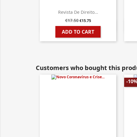
Revista De Direito...
€17.50
€15.75

Quick view
ADD TO CART
Customers who bought this produ
-10