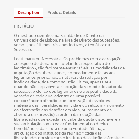
Description
Product Details
PREFÁCIO
O mestrado científico na Faculdade de Direito da
Universidade de Lisboa, na área de Direito das Sucessões,
versou, nos últimos três anos lectivos, a temática da
Sucessão.
Legitimaria ou Necessária. Os problemas com a agregação
ao espólio do donatum - tutelando a expectativa do
legitimário -, são facilmente entrevisíveis: as modalidades de
imputação das liberalidades, nomeadamente feitas aos
legitimários prioritários; a natureza da redução por
inoficiosidade, tida como solução última, apenas se e
quando não seja viável a execução da vontade do autor da
sucessão; o elenco dos legitimários e a especificidade da
vocação de cada qual adentro de uma possível
concorrência; a aferição e uniformização dos valores
materiais das liberalidades em vida e do relictum (momento
da efectivação das doações em vida, ou momento da
abertura da sucessão); a ordem da redução das
liberalidades que excedam o valor da quota disponível e a
sua articulação com o valor fundamental do direito
hereditário: o da leitura de uma vontade última; a
articulação dos institutos da reunião fictícia das
liberalidades em vida com o instituto da colação, e âmbito e