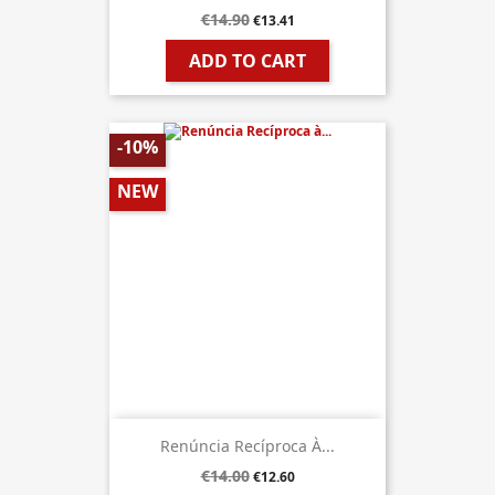
€14.90
€13.41
ADD TO CART
-10%
NEW
Renúncia Recíproca À...
€14.00
€12.60