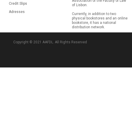
Association of the Faculty of Law
Credit Slips
of Lisbon.
Adresses
Currently, in addition to two
physical bookstores and an online
bookstore, it has a national
distribution network.
Copyright © 2021 AAFDL. All Rights Reserved