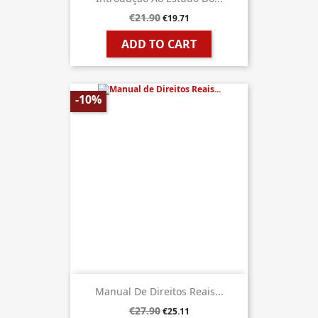
€21.90
€19.71
ADD TO CART
-10%
Manual De Direitos Reais...
€27.90
€25.11