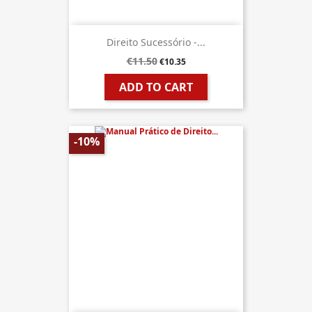
Direito Sucessório -...
€11.50
€10.35
ADD TO CART
-10%