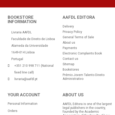
BOOKSTORE
AAFDL EDITORA
INFORMATION
Delivery
Privacy Policy
Livraria AAFDL
General Terms of Sale
Faculdade de Direito de Lisboa
About us
Alameda da Universidade
Payments
1649-014 Lisboa
Electronic Complaints Book
Contact us
Portugal
Sitemap
+351 210 998 711 (National
Bookstores
fixed line call)
Prémio Jovem Talento Direito
Administrativo
livraria@aafdl.pt
YOUR ACCOUNT
ABOUT US
Personal Information
AAFDL Editora is one of the largest
legal publishers in the country,
Orders
founded by the Academic