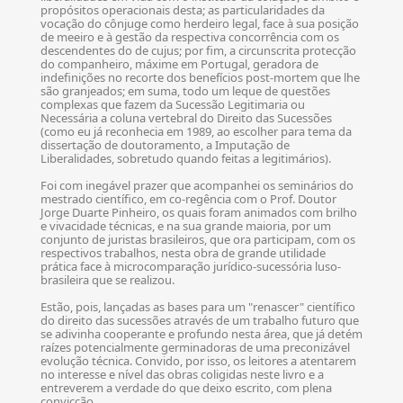
propósitos operacionais desta; as particularidades da
vocação do cônjuge como herdeiro legal, face à sua posição
de meeiro e à gestão da respectiva concorrência com os
descendentes do de cujus; por fim, a circunscrita protecção
do companheiro, máxime em Portugal, geradora de
indefinições no recorte dos benefícios post-mortem que lhe
são granjeados; em suma, todo um leque de questões
complexas que fazem da Sucessão Legitimaria ou
Necessária a coluna vertebral do Direito das Sucessões
(como eu já reconhecia em 1989, ao escolher para tema da
dissertação de doutoramento, a Imputação de
Liberalidades, sobretudo quando feitas a legitimários).
Foi com inegável prazer que acompanhei os seminários do
mestrado científico, em co-regência com o Prof. Doutor
Jorge Duarte Pinheiro, os quais foram animados com brilho
e vivacidade técnicas, e na sua grande maioria, por um
conjunto de juristas brasileiros, que ora participam, com os
respectivos trabalhos, nesta obra de grande utilidade
prática face à microcomparação jurídico-sucessória luso-
brasileira que se realizou.
Estão, pois, lançadas as bases para um "renascer" científico
do direito das sucessões através de um trabalho futuro que
se adivinha cooperante e profundo nesta área, que já detém
raízes potencialmente germinadoras de uma preconizável
evolução técnica. Convido, por isso, os leitores a atentarem
no interesse e nível das obras coligidas neste livro e a
entreverem a verdade do que deixo escrito, com plena
convicção.