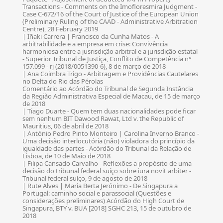
Transactions - Comments on the Imofloresmira Judgment -
Case C-672/16 of the Court of Justice of the European Union
(Preliminary Ruling of the CAAD - Administrative Arbitration
Centre), 28 February 2019
| Iñaki Carrera | Francisco da Cunha Matos - A
arbitrabilidade e a empresa em crise: Convivência
harmoniosa entre a jusrisdição arbitral e a jurisdição estatal
- Superior Tribunal de Justiça, Conflito de Competência n°
157.099 - rj (2018/0051390-6), 8 de março de 2018
| Ana Coimbra Trigo - Arbitragem e Providências Cautelares
no Delta do Rio das Pérolas
Comentário ao Acórdão do Tribunal de Segunda Instância
da Região Administrativa Especial de Macau, de 15 de março
de 2018
| Tiago Duarte - Quem tem duas nacionalidades pode ficar
sem nenhum BIT Dawood Rawat, Ltd v. the Republic of
Mauritius, 06 de abril de 2018
| António Pedro Pinto Monteiro | Carolina Inverno Branco -
Uma decisão interlocutória (não) violadora do princípio da
igualdade das partes - Acórdão do Tribunal da Relação de
Lisboa, de 10 de Maio de 2018
| Filipa Cansado Carvalho - Reflexões a propósito de uma
decisão do tribunal federal suíço sobre iura novit arbiter -
Tribunal federal suíço, 9 de agosto de 2018
| Rute Alves | Maria Berta Jerónimo - De Singapura a
Portugal: caminho social e parassocial (Questões e
considerações preliminares) Acórdão do High Court de
Singapura, BTY v. BUA [2018] SGHC 213, 15 de outubro de
2018