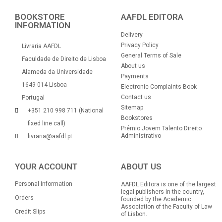
BOOKSTORE
AAFDL EDITORA
INFORMATION
Delivery
Privacy Policy
Livraria AAFDL
General Terms of Sale
Faculdade de Direito de Lisboa
About us
Alameda da Universidade
Payments
1649-014 Lisboa
Electronic Complaints Book
Contact us
Portugal
Sitemap
+351 210 998 711 (National
Bookstores
fixed line call)
Prémio Jovem Talento Direito
Administrativo
livraria@aafdl.pt
YOUR ACCOUNT
ABOUT US
Personal Information
AAFDL Editora is one of the largest
legal publishers in the country,
Orders
founded by the Academic
Association of the Faculty of Law
Credit Slips
of Lisbon.