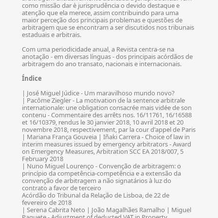
como missão dar è jurisprudência o devido destaque e
atenção que ela merece, assim contribuindo para uma
maior perceção dos principais problemas e questões de
arbitragem que se encontram a ser discutidos nos tribunais
estaduais e arbitrais.
Com uma periodicidade anual, a Revista centra-se na
anotação - em diversas línguas - dos principais acórdãos de
arbitragem do ano transato, nacionais e internacionais.
Índice
| José Miguel Júdice - Um maravilhoso mundo novo?
| Pacôme Ziegler - La motivation de la sentence arbitrale
internationale: une obligation consacrée mais vidée de son
contenu - Commentaire des arrêts nos. 16/11761, 16/16588
et 16/10379, rendus le 30 janvier 2018, 10 avril 2018 et 20
novembre 2018, respectivement, par la cour d'appel de Paris
| Mariana França Gouveia | Iñaki Carrera - Choice of law in
interim measures issued by emergency arbitrators - Award
on Emergency Measures, Arbitration SCC EA 2018/007, 5
February 2018
| Nuno Miguel Lourenço - Convenção de arbitragem: o
princípio da competência-competência e a extensão da
convenção de arbitragem a não signatários à luz do
contrato a favor de terceiro
Acórdão do Tribunal da Relação de Lisboa, de 22 de
fevereiro de 2018
| Serena Cabrita Neto | João Magalhães Ramalho | Miguel
Paquete - Adjustment of deducted VAT in Property