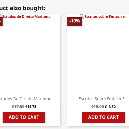
ct also bought:
%
-10%
studos De Direito Marítimo
Escritos Sobre Fintech E...
€17.50
€15.00
€15.75
€13.50


Quick view
Quick view
ADD TO CART
ADD TO CART