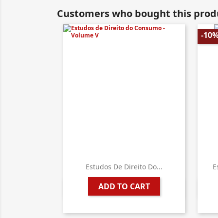
Customers who bought this produ
-10
Estudos De Direito Do...
E
ADD TO CART

Quick view