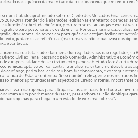
 acelerada na sequência da magnitude da crise financeira que rebentou em 2
ser um tratado aprofundado sobre o Direito dos Mercados Financeiros mas
ivo 2010-2011 atendendo à alterações legislativas entretanto operadas, se
e a função é sobretudo didáctica, procuram-se evitar longas e exaustivas 
liografia e para posteriores ciclos de ensino. Por esta mesma razão, aliás, 
iografia, citar sobretudo textos em português que estejam facilmente acessív
 do texto, juntam-se as referências (mais uma vez não exaustivas) dos diplo
baixo apontados.
nanceiro na sua totalidade, dos mercados regulados aos não regulados, da B
 Direito Civil ao Penal, passando pelo Comercial, Administrativo e Económico
de a impossibilidade do seu tratamento pleno sobretudo face à curta duraç
-económicas, opta-se por concentrar a análise maioritariamente sobre os asp
ia da confiança, pedra basilar do seu bom funcionamento, e consequenteme
ico-económica do Estado contemporâneo (também ele agente nos mercados fi
incursão (menos aprofundada) em aspectos de Direito material, importantes
res sirvam não apenas para ultrapassar as carências de estudo ao nível da 
onduzam a um porvir menos "à rasca", pese embora tal não signifique garan
 do nada apenas para chegar a um estado de extrema pobreza".