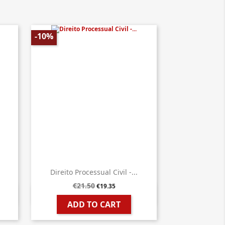
-10%
Direito Processual Civil -...
€21.50
€19.35

Quick view
ADD TO CART