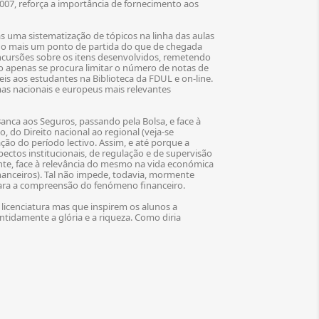
007, reforça a importância de fornecimento aos
 uma sistematização de tópicos na linha das aulas
ndo mais um ponto de partida do que de chegada
incursões sobre os itens desenvolvidos, remetendo
não apenas se procura limitar o número de notas de
eis aos estudantes na Biblioteca da FDUL e on-line.
mas nacionais e europeus mais relevantes
anca aos Seguros, passando pela Bolsa, e face à
, do Direito nacional ao regional (veja-se
ão do período lectivo. Assim, e até porque a
ectos institucionais, de regulação e de supervisão
nte, face à relevância do mesmo na vida económica
nanceiros). Tal não impede, todavia, mormente
 para a compreensão do fenómeno financeiro.
licenciatura mas que inspirem os alunos a
tidamente a glória e a riqueza. Como diria