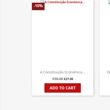
-10%
A Constituição Económica...
E
€30.00
€27.00

Quick view
ADD TO CART