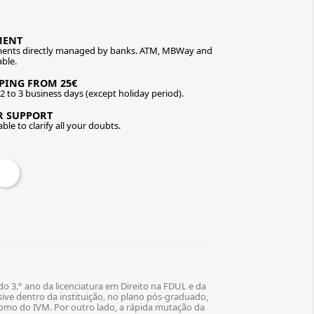
MENT
ents directly managed by banks. ATM, MBWay and
able.
PPING FROM 25€
n 2 to 3 business days (except holiday period).
R SUPPORT
ble to clarify all your doubts.
o 3.° ano da licenciatura em Direito na FDUL e da
ive dentro da instituição, no plano pós-graduado,
como do IVM. Por outro lado, a rápida mutação da