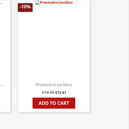
-10%
..
Prontuário Jurídico
€14.90
€13.41

Quick view
ADD TO CART