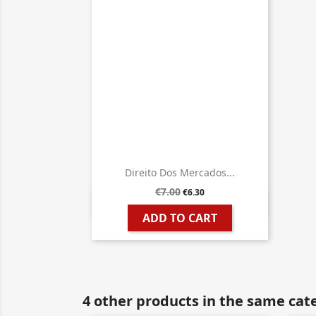
Direito Dos Mercados...
€7.00
€6.30

Quick view
ADD TO CART
4 other products in the same cat