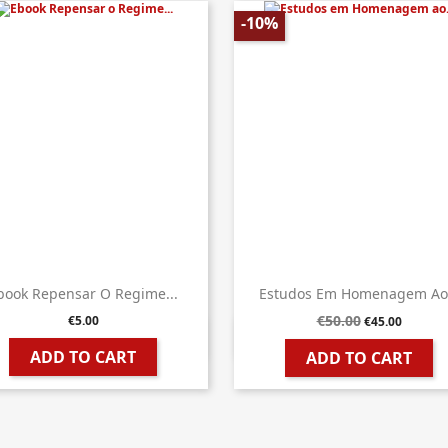
-10%
book Repensar O Regime...
Estudos Em Homenagem Ao.
€50.00
€5.00
€45.00


Quick view
Quick view
ADD TO CART
ADD TO CART