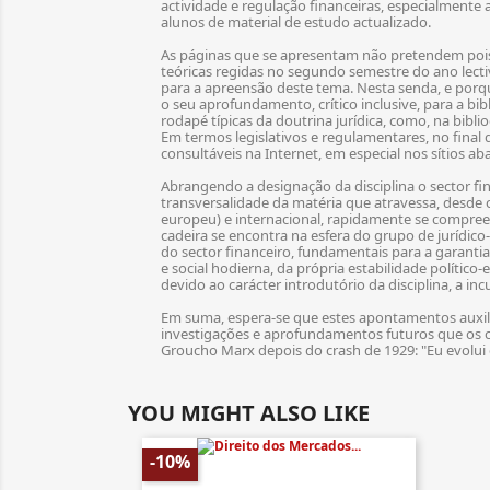
actividade e regulação financeiras, especialmente
alunos de material de estudo actualizado.
As páginas que se apresentam não pretendem pois 
teóricas regidas no segundo semestre do ano lect
para a apreensão deste tema. Nesta senda, e porqu
o seu aprofundamento, crítico inclusive, para a bib
rodapé típicas da doutrina jurídica, como, na bibl
Em termos legislativos e regulamentares, no final
consultáveis na Internet, em especial nos sítios a
Abrangendo a designação da disciplina o sector fi
transversalidade da matéria que atravessa, desde o
europeu) e internacional, rapidamente se compreen
cadeira se encontra na esfera do grupo de jurídico
do sector financeiro, fundamentais para a garant
e social hodierna, da própria estabilidade polít
devido ao carácter introdutório da disciplina, a 
Em suma, espera-se que estes apontamentos auxilia
investigações e aprofundamentos futuros que os c
Groucho Marx depois do crash de 1929: "Eu evolui
YOU MIGHT ALSO LIKE
-10%