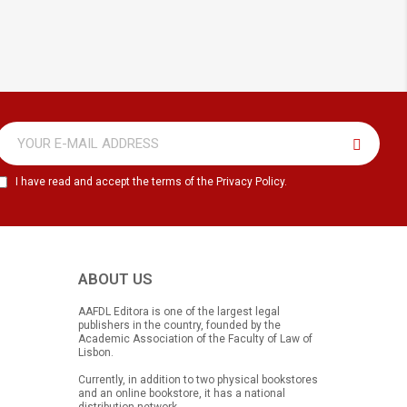
I have read and accept the terms of the Privacy Policy.
ABOUT US
AAFDL Editora is one of the largest legal
publishers in the country, founded by the
Academic Association of the Faculty of Law of
Lisbon.
Currently, in addition to two physical bookstores
and an online bookstore, it has a national