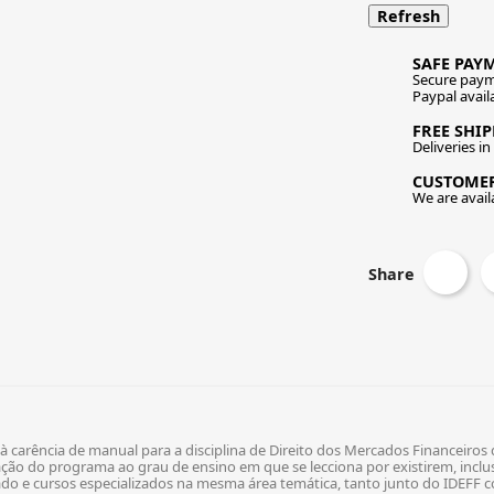
SAFE PAY
Secure paym
Paypal avail
FREE SHI
Deliveries i
CUSTOME
We are availa
Share
arência de manual para a disciplina de Direito dos Mercados Financeiros d
ão do programa ao grau de ensino em que se lecciona por existirem, inclus
do e cursos especializados na mesma área temática, tanto junto do IDEFF 