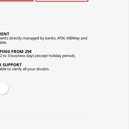
MENT
ents directly managed by banks. ATM, MBWay and
able.
PPING FROM 25€
n 2 to 3 business days (except holiday period).
R SUPPORT
ble to clarify all your doubts.