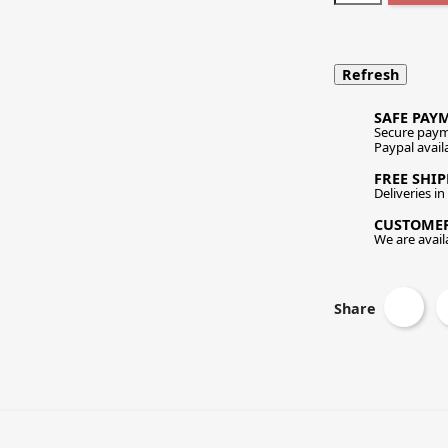
SAFE PAY
Secure paym
Paypal avail
FREE SHI
Deliveries i
CUSTOME
We are availa
Share