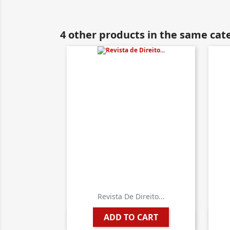
4 other products in the same cat
Revista De Direito...
ADD TO CART

Quick view