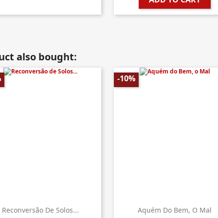
ct also bought:
%
-10%
Reconversão De Solos...
Aquém Do Bem, O Mal