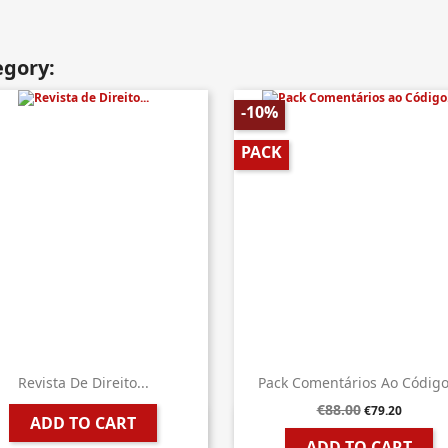
egory:
-10%
PACK
Revista De Direito...
Pack Comentários Ao Código.
€88.00
€79.20
ADD TO CART


Quick view
Quick view
ADD TO CART