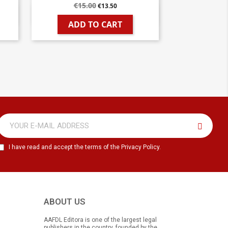
€15.00
€13.50

Quick view
ADD TO CART
I have read and accept the terms of the Privacy Policy.
ABOUT US
AAFDL Editora is one of the largest legal
publishers in the country, founded by the