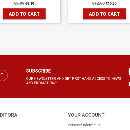
€9.00
€12.00
€8.10
€10.80


Quick view
Quick view
ADD TO CART
ADD TO CART
SUBSCRIBE
OUR NEWSLETTER AND GET FIRST HAND ACCESS TO NEWS
AND PROMOTIONS!
EDITORA
YOUR ACCOUNT
Personal Information