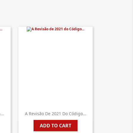
..
A Revisão De 2021 Do Código...
ADD TO CART

Quick view