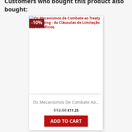
Customers who bought this product also
bought:
-10%
Os Mecanismos De Combate Ao...
€12.50
€11.25
ADD TO CART