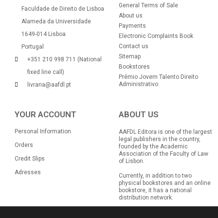
General Terms of Sale
Faculdade de Direito de Lisboa
About us
Alameda da Universidade
Payments
1649-014 Lisboa
Electronic Complaints Book
Contact us
Portugal
Sitemap
+351 210 998 711 (National
Bookstores
fixed line call)
Prémio Jovem Talento Direito
Administrativo
livraria@aafdl.pt
YOUR ACCOUNT
ABOUT US
Personal Information
AAFDL Editora is one of the largest
legal publishers in the country,
Orders
founded by the Academic
Association of the Faculty of Law
Credit Slips
of Lisbon.
Adresses
Currently, in addition to two
physical bookstores and an online
bookstore, it has a national
distribution network.