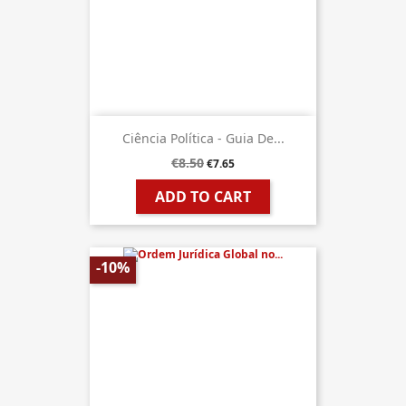
Ciência Política - Guia De...
€8.50
€7.65
ADD TO CART
-10%