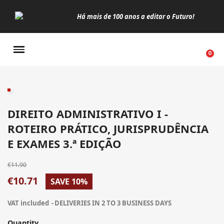
Há mais de 100 anos a editar o Futuro!
Manuais da Clássica
DIREITO ADMINISTRATIVO I -
ROTEIRO PRÁTICO, JURISPRUDÊNCIA
E EXAMES 3.ª EDIÇÃO
€11.90
€10.71
SAVE 10%
VAT included
DELIVERIES IN 2 TO 3 BUSINESS DAYS
Quantity