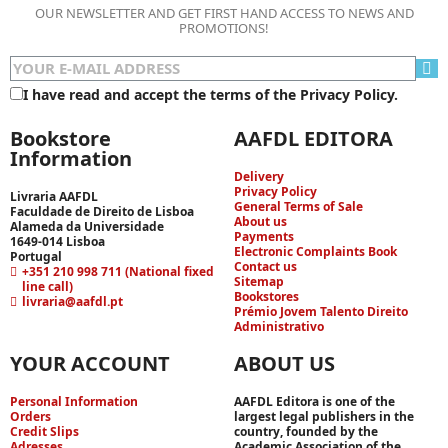
OUR NEWSLETTER AND GET FIRST HAND ACCESS TO NEWS AND
PROMOTIONS!
I have read and accept the terms of the Privacy Policy.
Bookstore
AAFDL EDITORA
Information
Delivery
Privacy Policy
Livraria AAFDL
General Terms of Sale
Faculdade de Direito de Lisboa
About us
Alameda da Universidade
Payments
1649-014 Lisboa
Electronic Complaints Book
Portugal
Contact us
+351 210 998 711 (National fixed
Sitemap
line call)
Bookstores
livraria@aafdl.pt
Prémio Jovem Talento Direito
Administrativo
YOUR ACCOUNT
ABOUT US
Personal Information
AAFDL Editora is one of the
Orders
largest legal publishers in the
Credit Slips
country, founded by the
Adresses
Academic Association of the