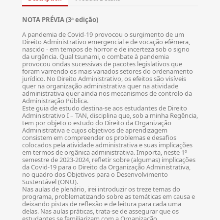
NOTA PRÉVIA (3ª edição)
A pandemia de Covid-19 provocou o surgimento de um
Direito Administrativo emergencial e de vocação efémera,
nascido - em tempos de horror e de incerteza sob o signo
da urgência. Qual tsunami, o combate à pandemia
provocou ondas sucessivas de pacotes legislativos que
foram varrendo os mais variados setores do ordenamento
jurídico. No Direito Administrativo, os efeitos são visíveis
quer na organização administrativa quer na atividade
administrativa quer ainda nos mecanismos de controlo da
Administração Pública.
Este guia de estudo destina-se aos estudantes de Direito
Administrativo I – TAN, disciplina que, sob a minha Regência,
tem por objeto o estudo do Direito da Organização
Administrativa e cujos objetivos de aprendizagem
consistem em compreender os problemas e desafios
colocados pela atividade administrativa e suas implicações
em termos de orgânica administrativa. Importa, neste 1º
semestre de 2023-2024, refletir sobre (algumas) implicações
da Covid-19 para o Direito da Organização Administrativa,
no quadro dos Objetivos para o Desenvolvimento
Sustentável (ONU).
Nas aulas de plenário, irei introduzir os treze temas do
programa, problematizando sobre as temáticas em causa e
deixando pistas de reflexão e de leitura para cada uma
delas. Nas aulas práticas, trata-se de assegurar que os
estudantes se familiarizam com a Organização