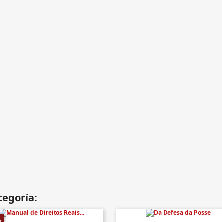
tegoría:
%