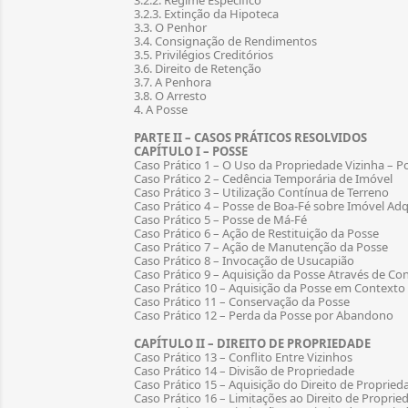
3.2.2. Regime Específico
3.2.3. Extinção da Hipoteca
3.3. O Penhor
3.4. Consignação de Rendimentos
3.5. Privilégios Creditórios
3.6. Direito de Retenção
3.7. A Penhora
3.8. O Arresto
4. A Posse
PARTE II – CASOS PRÁTICOS RESOLVIDOS
CAPÍTULO I – POSSE
Caso Prático 1 – O Uso da Propriedade Vizinha – 
Caso Prático 2 – Cedência Temporária de Imóvel
Caso Prático 3 – Utilização Contínua de Terreno
Caso Prático 4 – Posse de Boa-Fé sobre Imóvel Adq
Caso Prático 5 – Posse de Má-Fé
Caso Prático 6 – Ação de Restituição da Posse
Caso Prático 7 – Ação de Manutenção da Posse
Caso Prático 8 – Invocação de Usucapião
Caso Prático 9 – Aquisição da Posse Através de C
Caso Prático 10 – Aquisição da Posse em Context
Caso Prático 11 – Conservação da Posse
Caso Prático 12 – Perda da Posse por Abandono
CAPÍTULO II – DIREITO DE PROPRIEDADE
Caso Prático 13 – Conflito Entre Vizinhos
Caso Prático 14 – Divisão de Propriedade
Caso Prático 15 – Aquisição do Direito de Propried
Caso Prático 16 – Limitações ao Direito de Propri