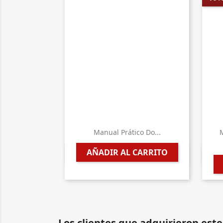
Manual Prático Do...
M
AÑADIR AL CARRITO

Vista rápida
Los clientes que adquirieron es