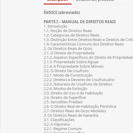
ÍNDICE (abreviado)
PARTE I – MANUAL DE DIREITOS REAIS
1. Introdução
1.1. Noção de Direitos Reais
1.2. Categorias de Direitos Reais
1.3. Distinção Entre Direitos Reais e Direitos de Cré
1.4. Características Comuns dos Direitos Reais
2. Os Direitos Reais de Gozo
2.1. O Direito de Propriedade
2.1.2. Aspetos Específicos do Direito de Proprieda
2.1.3. Propriedade Sobre Águas
2.1.4. A Propriedade Sobre Móveis
2.2. O Direito De Usufruto
2.2.1. Modo de Constituição
2.2.2. Direitos e Deveres do Usufrutuário
2.2.3. Natureza do Usufruto de Direitos
2.2.4. Modos de Extinção
2.3. Direito de Uso e de Habitação
2.4. Direito de Superfície
2.5. Servidões Prediais
2.6. O Direito Real de Habitação Periódica
2.7. Direitos Reais de Gozo Abolidos
3. Os Direitos Reais de Garantia
3.1. Classificações
3.2. A Hipoteca
3.2.1. Regime Comum