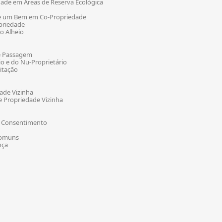
edade em Áreas de Reserva Ecológica
 de um Bem em Co-Propriedade
opriedade
o Alheio
de Passagem
io e do Nu-Proprietário
bitação
ade Vizinha
re Propriedade Vizinha
m Consentimento
 Comuns
nça