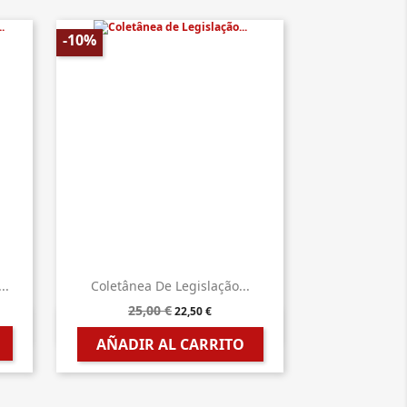
-10%
..
Coletânea De Legislação...
25,00 €
22,50 €

Vista rápida
AÑADIR AL CARRITO