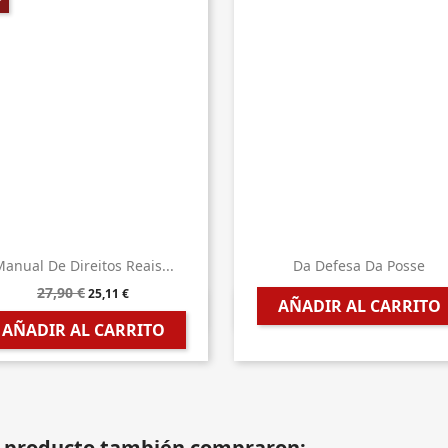
anual De Direitos Reais...
Da Defesa Da Posse
27,90 €
25,11 €
AÑADIR AL CARRITO


Vista rápida
Vista rápida
AÑADIR AL CARRITO
te producto también compraron: