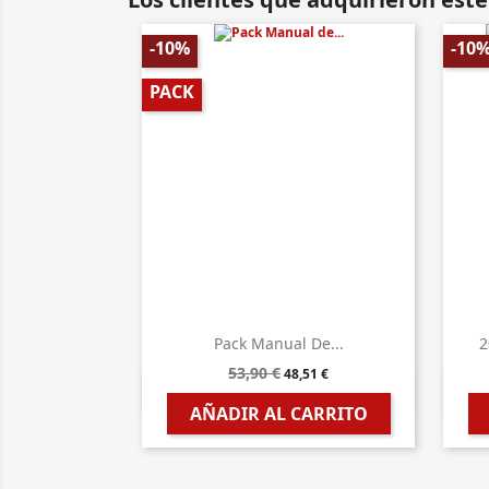
-10%
-10
PACK
Pack Manual De...
2
53,90 €
48,51 €

Vista rápida
AÑADIR AL CARRITO