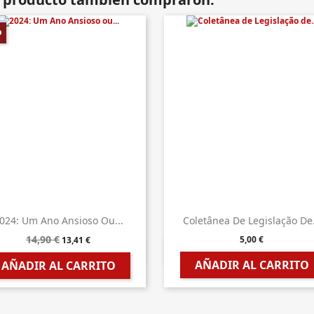
%
024: Um Ano Ansioso Ou...
Coletânea De Legislação De.
14,90 €
5,00 €
13,41 €


Vista rápida
Vista rápida
AÑADIR AL CARRITO
AÑADIR AL CARRITO