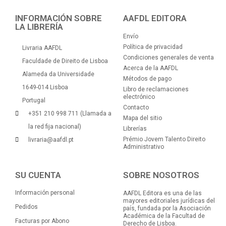
INFORMACIÓN SOBRE
AAFDL EDITORA
LA LIBRERÍA
Envío
Política de privacidad
Livraria AAFDL
Condiciones generales de venta
Faculdade de Direito de Lisboa
Acerca de la AAFDL
Alameda da Universidade
Métodos de pago
1649-014 Lisboa
Libro de reclamaciones
electrónico
Portugal
Contacto
+351 210 998 711 (Llamada a
Mapa del sitio
la red fija nacional)
Librerías
Prémio Jovem Talento Direito
livraria@aafdl.pt
Administrativo
SU CUENTA
SOBRE NOSOTROS
Información personal
AAFDL Editora es una de las
mayores editoriales jurídicas del
Pedidos
país, fundada por la Asociación
Académica de la Facultad de
Facturas por Abono
Derecho de Lisboa.