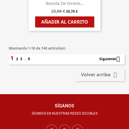
Revista De Direito...
23,00 €
20,70 €
AÑADIR AL CARRITO
Mostrando 1-18 de 148 artículo(s)
1

2
3
…
9
Siguiente

Volver arriba
SÍGANOS
SÍGANOS EN NUESTRAS REDES SOCIALES