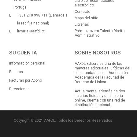
Libro de reclamaciones
electrónico
Portugal
Contacto
+351 210 998 711 (Llamada a
Mapa del sitio
la red fija nacional)
Librerías
Prémio Jovem Talento Direito
livraria@aafdl.pt
Administrativo
SU CUENTA
SOBRE NOSOTROS
Información personal
AAFDL Editora es una de las
mayores editoriales jurídicas del
Pedidos
país, fundada por la Asociación
Académica de la Facultad de
Facturas por Abono
Derecho de Lisboa.
Direcciones
Actualmente, además de dos
librerías físicas y una librería
online, cuenta con una red de
distribución nacional.
Copyright © 2021 AAFDL. Todos los Derechos Reservados