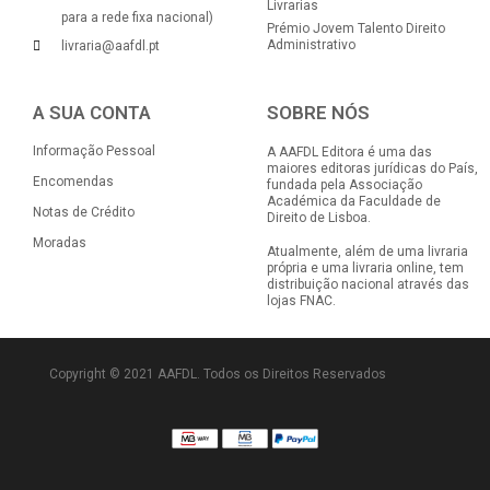
Livrarias
para a rede fixa nacional)
Prémio Jovem Talento Direito
Administrativo
livraria@aafdl.pt
A SUA CONTA
SOBRE NÓS
Informação Pessoal
A AAFDL Editora é uma das
maiores editoras jurídicas do País,
Encomendas
fundada pela Associação
Académica da Faculdade de
Notas de Crédito
Direito de Lisboa.
Moradas
Atualmente, além de uma livraria
própria e uma livraria online, tem
distribuição nacional através das
lojas FNAC.
Copyright © 2021 AAFDL. Todos os Direitos Reservados