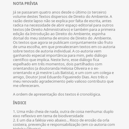
NOTA PRÉVIA
Já se passaram quatro anos desde o último (o terceiro)
volume destes Textos dispersos de Direito do Ambiente. A
razão deste lapso não se explica por falta de escrita, antes
radica na necessidade de abrir espaço editorial para outros
textos (de Direito Administrativo) e também para a primeira
edição da Introdução ao Direito do Ambiente, espinha
dorsal do meu sistema de ensino de Direito do .Ambiente.
Os textos que agora se publicam conjuntamente são fruto
de uma escolha, em que prevaleceram textos em co-autoria
sobre textos de autoria individual. A co-autoria vem
ganhando especial importância para mim, pelo diálogo
científico que implica. Neste livro, esse diálogo fica
espelhado em três momentos, dois partilhados com
orientandos (a doutoranda Heloisa Oliveira e o ex-
orientando e já mestre Luís Batista), e um com um colega e
amigo, Doutor José Eduardo Figueiredo Dias. Aos três o
meu renovado agradecimento pelo valioso contributo que
me ofereceram.
A ordem de apresentação dos textos é cronológica.
ÍNDICE
1. Uma mão cheia de nada, outra de coisa nenhuma: duplo
eixo reflexivo em tema de biodiversidade
2. E um dia a falésia veio abaixo... Risco de erosão da orla
costeira, prevenção e responsabilização (em co-autoria com
Heloísa Oliveira)