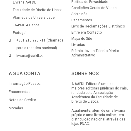
Política de Privacidade
Livraria AAFDL
Condições Gerais de Venda
Faculdade de Direito de Lisboa
Sobre nós
Alameda da Universidade
Pagamentos
1649-014 Lisboa
Livro de Reclamações Eletrónico
Entre em Contacto
Portugal
Mapa do Site
+351 210 998 711 (Chamada
Livrarias
para a rede fixa nacional)
Prémio Jovem Talento Direito
Administrativo
livraria@aafdl.pt
A SUA CONTA
SOBRE NÓS
Informação Pessoal
A AAFDL Editora é uma das
maiores editoras jurídicas do País,
Encomendas
fundada pela Associação
Académica da Faculdade de
Notas de Crédito
Direito de Lisboa.
Moradas
Atualmente, além de uma livraria
própria e uma livraria online, tem
distribuição nacional através das
lojas FNAC.