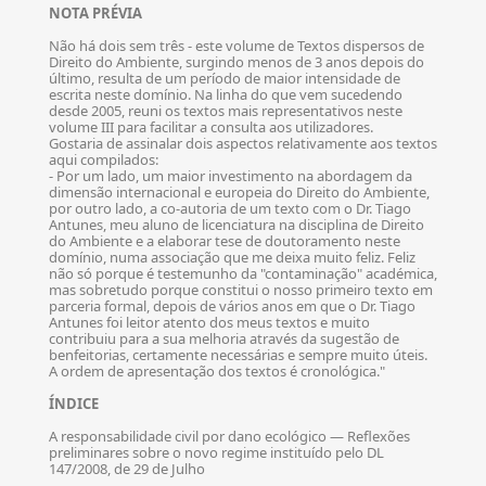
NOTA PRÉVIA
Não há dois sem três - este volume de Textos dispersos de
Direito do Ambiente, surgindo menos de 3 anos depois do
último, resulta de um período de maior intensidade de
escrita neste domínio. Na linha do que vem sucedendo
desde 2005, reuni os textos mais representativos neste
volume III para facilitar a consulta aos utilizadores.
Gostaria de assinalar dois aspectos relativamente aos textos
aqui compilados:
- Por um lado, um maior investimento na abordagem da
dimensão internacional e europeia do Direito do Ambiente,
por outro lado, a co-autoria de um texto com o Dr. Tiago
Antunes, meu aluno de licenciatura na disciplina de Direito
do Ambiente e a elaborar tese de doutoramento neste
domínio, numa associação que me deixa muito feliz. Feliz
não só porque é testemunho da "contaminação" académica,
mas sobretudo porque constitui o nosso primeiro texto em
parceria formal, depois de vários anos em que o Dr. Tiago
Antunes foi leitor atento dos meus textos e muito
contribuiu para a sua melhoria através da sugestão de
benfeitorias, certamente necessárias e sempre muito úteis.
A ordem de apresentação dos textos é cronológica."
ÍNDICE
A responsabilidade civil por dano ecológico — Reflexões
preliminares sobre o novo regime instituído pelo DL
147/2008, de 29 de Julho