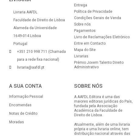
Entrega
Política de Privacidade
Livraria AAFDL
Condições Gerais de Venda
Faculdade de Direito de Lisboa
Sobre nós
Alameda da Universidade
Pagamentos
1649-014 Lisboa
Livro de Reclamações Eletrónico
Entre em Contacto
Portugal
Mapa do Site
+351 210 998 711 (Chamada
Livrarias
para a rede fixa nacional)
Prémio Jovem Talento Direito
Administrativo
livraria@aafdl.pt
A SUA CONTA
SOBRE NÓS
Informação Pessoal
A AAFDL Editora é uma das
maiores editoras jurídicas do País,
Encomendas
fundada pela Associação
Académica da Faculdade de
Notas de Crédito
Direito de Lisboa.
Moradas
Atualmente, além de uma livraria
própria e uma livraria online, tem
distribuição nacional através das