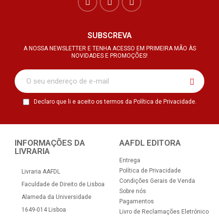
SUBSCREVA
A NOSSA NEWSLETTER E TENHA ACESSO EM PRIMEIRA MÃO ÀS
NOVIDADES E PROMOÇÕES!
Declaro que li e aceito os termos da Política de Privacidade.
INFORMAÇÕES DA
AAFDL EDITORA
LIVRARIA
Entrega
Política de Privacidade
Livraria AAFDL
Condições Gerais de Venda
Faculdade de Direito de Lisboa
Sobre nós
Alameda da Universidade
Pagamentos
1649-014 Lisboa
Livro de Reclamações Eletrónico