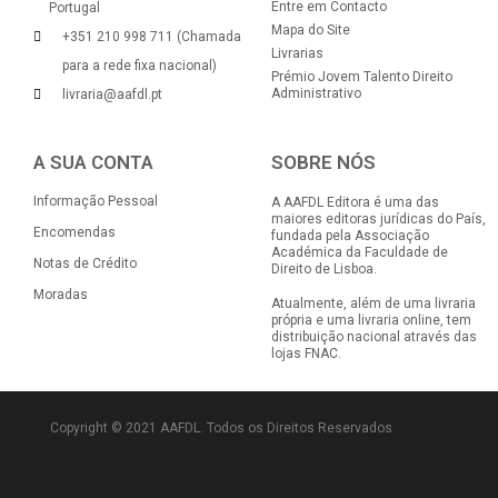
Entre em Contacto
Portugal
Mapa do Site
+351 210 998 711 (Chamada
Livrarias
para a rede fixa nacional)
Prémio Jovem Talento Direito
Administrativo
livraria@aafdl.pt
A SUA CONTA
SOBRE NÓS
Informação Pessoal
A AAFDL Editora é uma das
maiores editoras jurídicas do País,
Encomendas
fundada pela Associação
Académica da Faculdade de
Notas de Crédito
Direito de Lisboa.
Moradas
Atualmente, além de uma livraria
própria e uma livraria online, tem
distribuição nacional através das
lojas FNAC.
Copyright © 2021 AAFDL. Todos os Direitos Reservados