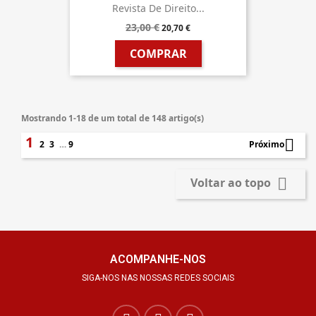
Revista De Direito...
23,00 €
20,70 €
COMPRAR
Mostrando 1-18 de um total de 148 artigo(s)
1

2
3
…
9
Próximo

Voltar ao topo
ACOMPANHE-NOS
SIGA-NOS NAS NOSSAS REDES SOCIAIS