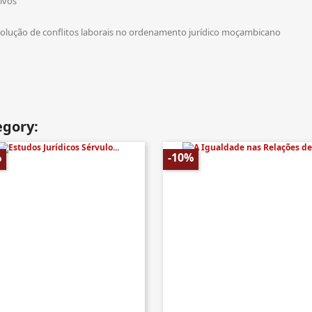
tivos
esolução de conflitos laborais no ordenamento jurídico moçambicano
egory:
%
-10%