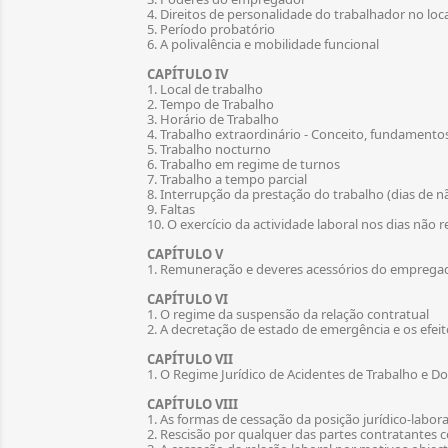
4. Direitos de personalidade do trabalhador no loc
5. Período probatório
6. A polivalência e mobilidade funcional
CAPÍTULO IV
1. Local de trabalho
2. Tempo de Trabalho
3. Horário de Trabalho
4. Trabalho extraordinário - Conceito, fundamentos
5. Trabalho nocturno
6. Trabalho em regime de turnos
7. Trabalho a tempo parcial
8. Interrupção da prestação do trabalho (dias de n
9. Faltas
10. O exercício da actividade laboral nos dias não 
CAPÍTULO V
1. Remuneração e deveres acessórios do emprega
CAPÍTULO VI
1. O regime da suspensão da relação contratual
2. A decretação de estado de emergência e os efei
CAPÍTULO VII
1. O Regime Jurídico de Acidentes de Trabalho e 
CAPÍTULO VIII
1. As formas de cessação da posição jurídico-lab
2. Rescisão por qualquer das partes contratantes 