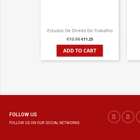
Estudos De Direito Do Trabalho
€12.50
€11.25

Quick view
ADD TO CART
FOLLOW US
FOLLOW US ON OUR SOCIAL NETWORKS