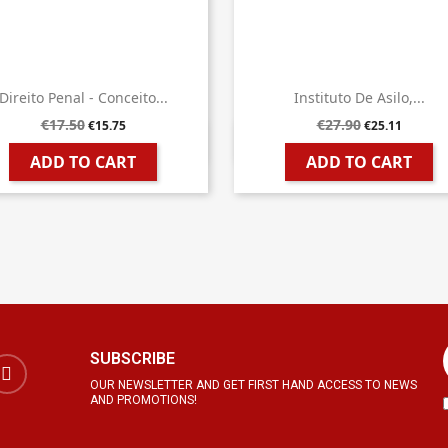
Direito Penal - Conceito...
Instituto De Asilo,...
€17.50
€27.90
€15.75
€25.11


Quick view
Quick view
ADD TO CART
ADD TO CART
SUBSCRIBE
OUR NEWSLETTER AND GET FIRST HAND ACCESS TO NEWS
AND PROMOTIONS!