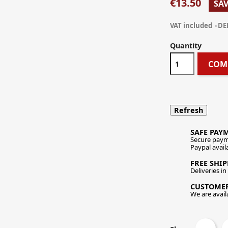
€13.50
SAV
VAT included
DE
Quantity
COM
SAFE PAY
Secure paym
Paypal avail
FREE SHI
Deliveries i
CUSTOME
We are availa