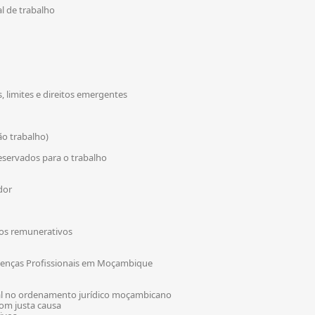
al de trabalho
, limites e direitos emergentes
ão trabalho)
reservados para o trabalho
dor
tos remunerativos
Doenças Profissionais em Moçambique
oral no ordenamento jurídico moçambicano
com justa causa