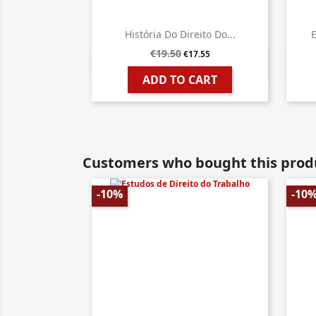
História Do Direito Do...
E
€19.50
€17.55

Quick view
ADD TO CART
Customers who bought this produ
-10%
-10