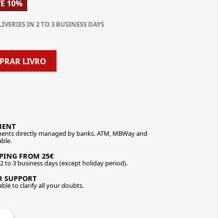
E 10%
LIVERIES IN 2 TO 3 BUSINESS DAYS
PRAR LIVRO
MENT
ents directly managed by banks. ATM, MBWay and
able.
PPING FROM 25€
n 2 to 3 business days (except holiday period).
R SUPPORT
ble to clarify all your doubts.