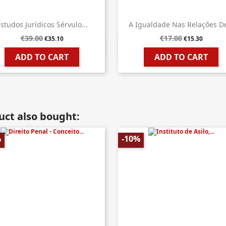
studos Jurídicos Sérvulo...
A Igualdade Nas Relações De
€39.00
€17.00
€35.10
€15.30


Quick view
Quick view
ADD TO CART
ADD TO CART
ct also bought:
%
-10%