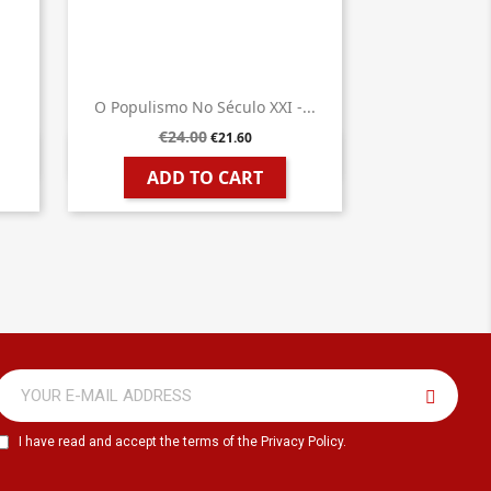
O Populismo No Século XXI -...
€24.00
€21.60

Quick view
ADD TO CART
I have read and accept the terms of the Privacy Policy.