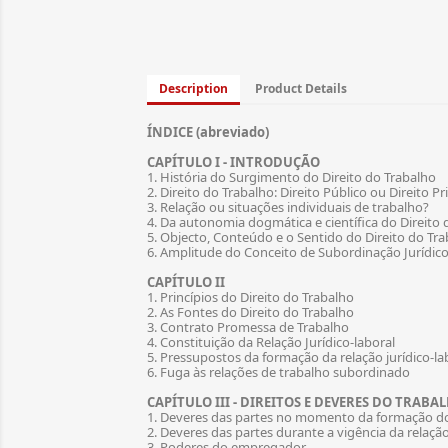
Description
Product Details
ÍNDICE (abreviado)
CAPÍTULO I - INTRODUÇÃO
1. História do Surgimento do Direito do Trabalho
2. Direito do Trabalho: Direito Público ou Direito P
3. Relação ou situações individuais de trabalho?
4. Da autonomia dogmática e científica do Direito 
5. Objecto, Conteúdo e o Sentido do Direito do Tr
6. Amplitude do Conceito de Subordinação Jurídic
CAPÍTULO II
1. Princípios do Direito do Trabalho
2. As Fontes do Direito do Trabalho
3. Contrato Promessa de Trabalho
4. Constituição da Relação Jurídico-laboral
5. Pressupostos da formação da relação jurídico-lab
6. Fuga às relações de trabalho subordinado
CAPÍTULO III - DIREITOS E DEVERES DO TRAB
1. Deveres das partes no momento da formação d
2. Deveres das partes durante a vigência da relaçã
3. Poderes do empregador