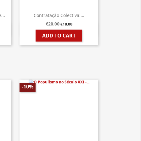
...
Contratação Colectiva:...
€20.00
€18.00

Quick view
ADD TO CART
-10%