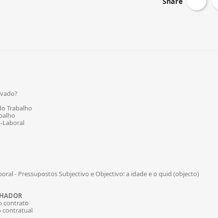
Share
rivado?
do Trabalho
abalho
o-Laboral
oral - Pressupostos Subjectivo e Objectivo: a idade e o quid (objecto)
ALHADOR
o contrato
o contratual