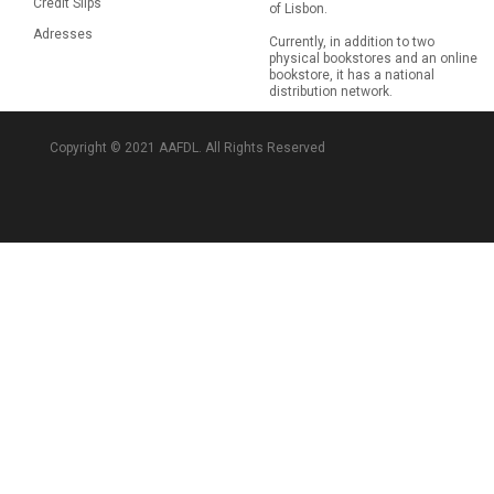
Credit Slips
of Lisbon.
Adresses
Currently, in addition to two
physical bookstores and an online
bookstore, it has a national
distribution network.
Copyright © 2021 AAFDL. All Rights Reserved