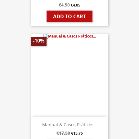
€4.50
€4.05
ADD TO CART
-10%
Manual & Casos Práticos...
€17.50
€15.75