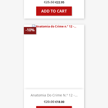
€25.50
€22.95
ADD TO CART
-10%
Anatomia Do Crime N.º 12 -...
€20.00
€18.00