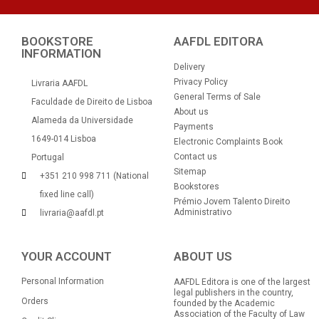
BOOKSTORE
AAFDL EDITORA
INFORMATION
Delivery
Privacy Policy
Livraria AAFDL
General Terms of Sale
Faculdade de Direito de Lisboa
About us
Alameda da Universidade
Payments
1649-014 Lisboa
Electronic Complaints Book
Contact us
Portugal
Sitemap
+351 210 998 711 (National
Bookstores
fixed line call)
Prémio Jovem Talento Direito
Administrativo
livraria@aafdl.pt
YOUR ACCOUNT
ABOUT US
Personal Information
AAFDL Editora is one of the largest
legal publishers in the country,
Orders
founded by the Academic
Association of the Faculty of Law