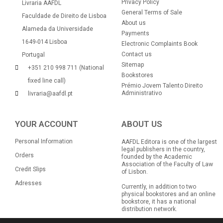
Privacy Policy
Livraria AAFDL
General Terms of Sale
Faculdade de Direito de Lisboa
About us
Alameda da Universidade
Payments
1649-014 Lisboa
Electronic Complaints Book
Contact us
Portugal
Sitemap
+351 210 998 711 (National
Bookstores
fixed line call)
Prémio Jovem Talento Direito
Administrativo
livraria@aafdl.pt
YOUR ACCOUNT
ABOUT US
Personal Information
AAFDL Editora is one of the largest
legal publishers in the country,
Orders
founded by the Academic
Association of the Faculty of Law
Credit Slips
of Lisbon.
Adresses
Currently, in addition to two
physical bookstores and an online
bookstore, it has a national
distribution network.