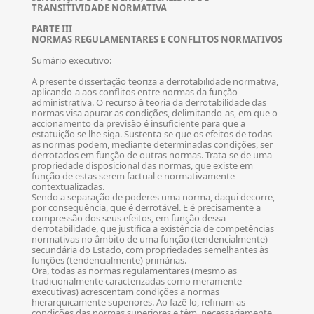
TRANSITIVIDADE NORMATIVA
PARTE III
NORMAS REGULAMENTARES E CONFLITOS NORMATIVOS
Sumário executivo:
A presente dissertação teoriza a derrotabilidade normativa,
aplicando-a aos conflitos entre normas da função
administrativa. O recurso à teoria da derrotabilidade das
normas visa apurar as condições, delimitando-as, em que o
accionamento da previsão é insuficiente para que a
estatuição se lhe siga. Sustenta-se que os efeitos de todas
as normas podem, mediante determinadas condições, ser
derrotados em função de outras normas. Trata-se de uma
propriedade disposicional das normas, que existe em
função de estas serem factual e normativamente
contextualizadas.
Sendo a separação de poderes uma norma, daqui decorre,
por consequência, que é derrotável. E é precisamente a
compressão dos seus efeitos, em função dessa
derrotabilidade, que justifica a existência de competências
normativas no âmbito de uma função (tendencialmente)
secundária do Estado, com propriedades semelhantes às
funções (tendencialmente) primárias.
Ora, todas as normas regulamentares (mesmo as
tradicionalmente caracterizadas como meramente
executivas) acrescentam condições a normas
hierarquicamente superiores. Ao fazê-lo, refinam as
condições das normas superiores e têm, necessariamente,