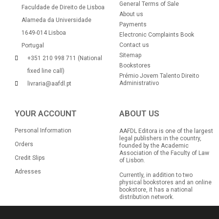
General Terms of Sale
Faculdade de Direito de Lisboa
About us
Alameda da Universidade
Payments
1649-014 Lisboa
Electronic Complaints Book
Contact us
Portugal
Sitemap
+351 210 998 711 (National
Bookstores
fixed line call)
Prémio Jovem Talento Direito
Administrativo
livraria@aafdl.pt
YOUR ACCOUNT
ABOUT US
Personal Information
AAFDL Editora is one of the largest
legal publishers in the country,
Orders
founded by the Academic
Association of the Faculty of Law
Credit Slips
of Lisbon.
Adresses
Currently, in addition to two
physical bookstores and an online
bookstore, it has a national
distribution network.