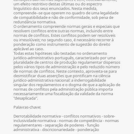
um efeito restritivo destas últimas ou do espectro
linguístico dos seus enunciados. Nesta medida,
compreende--se que operem no quadro de uma legalidade
de compatibilidade e não de conformidade, sob pena de
redundância normativa.
O ordenamento compreende normas gerais e especiais que
resolvem conflitos entre outras normas, incluindo entre
normas de conflitos. Estes conflitos podem ser resolúveis
ou irresolúveis; no segundo caso, é necessário recorrer à
ponderação como instrumento de sugestão do direito
aplicável ao caso.
Todas estas hipóteses são testadas no ordenamento
jurídico-administrativo português, caracterizado por uma
pluralidade de centros de produção regulamentar dispersos
pelos vários tipos de administração e pelo reduzido número
de normas de conflitos. Neste contexto, aproveita-se para
desmistificar duas asserções que pontificam na ciência
jurídico-administrativa nacional: a inderrogabilidade
singular dos regulamentos e o dogma de que a aplicação de
normas de conflitos pela administração pública importa
necessariamente uma fiscalização da validade da norma
"desaplicada".
Palavras-chave:
Derrotabilidade normativa - conflitos normativos - sobre-
inclusividade normativa - normas de competência - normas
regulamentares - separação de poderes - função
administrativa - discricionariedade - ponderação