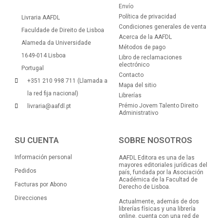
Envío
Política de privacidad
Livraria AAFDL
Condiciones generales de venta
Faculdade de Direito de Lisboa
Acerca de la AAFDL
Alameda da Universidade
Métodos de pago
1649-014 Lisboa
Libro de reclamaciones
electrónico
Portugal
Contacto
+351 210 998 711 (Llamada a
Mapa del sitio
la red fija nacional)
Librerías
Prémio Jovem Talento Direito
livraria@aafdl.pt
Administrativo
SU CUENTA
SOBRE NOSOTROS
Información personal
AAFDL Editora es una de las
mayores editoriales jurídicas del
Pedidos
país, fundada por la Asociación
Académica de la Facultad de
Facturas por Abono
Derecho de Lisboa.
Direcciones
Actualmente, además de dos
librerías físicas y una librería
online, cuenta con una red de