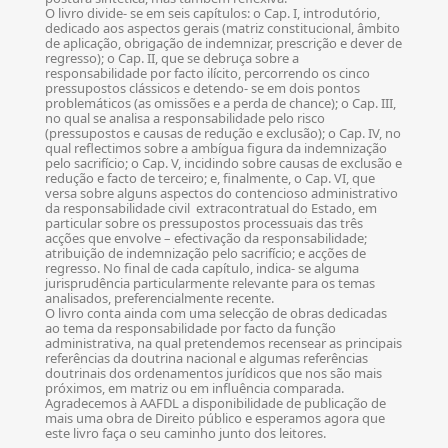
O livro divide- se em seis capítulos: o Cap. I, introdutório,
dedicado aos aspectos gerais (matriz constitucional, âmbito
de aplicação, obrigação de indemnizar, prescrição e dever de
regresso); o Cap. II, que se debruça sobre a
responsabilidade por facto ilícito, percorrendo os cinco
pressupostos clássicos e detendo- se em dois pontos
problemáticos (as omissões e a perda de chance); o Cap. III,
no qual se analisa a responsabilidade pelo risco
(pressupostos e causas de redução e exclusão); o Cap. IV, no
qual reflectimos sobre a ambígua figura da indemnização
pelo sacrifício; o Cap. V, incidindo sobre causas de exclusão e
redução e facto de terceiro; e, finalmente, o Cap. VI, que
versa sobre alguns aspectos do contencioso administrativo
da responsabilidade civil extracontratual do Estado, em
particular sobre os pressupostos processuais das três
acções que envolve – efectivação da responsabilidade;
atribuição de indemnização pelo sacrifício; e acções de
regresso. No final de cada capítulo, indica- se alguma
jurisprudência particularmente relevante para os temas
analisados, preferencialmente recente.
O livro conta ainda com uma selecção de obras dedicadas
ao tema da responsabilidade por facto da função
administrativa, na qual pretendemos recensear as principais
referências da doutrina nacional e algumas referências
doutrinais dos ordenamentos jurídicos que nos são mais
próximos, em matriz ou em influência comparada.
Agradecemos à AAFDL a disponibilidade de publicação de
mais uma obra de Direito público e esperamos agora que
este livro faça o seu caminho junto dos leitores.