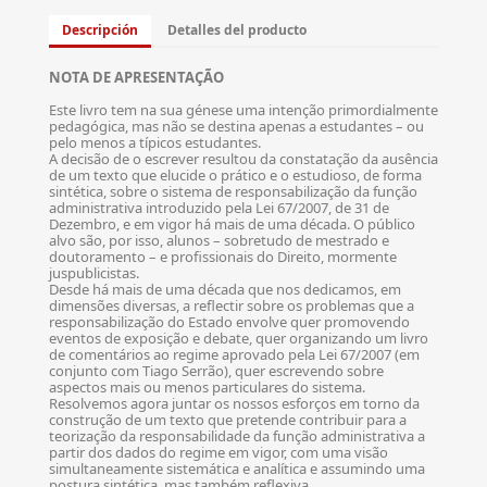
Descripción
Detalles del producto
NOTA DE APRESENTAÇÃO
Este livro tem na sua génese uma intenção primordialmente
pedagógica, mas não se destina apenas a estudantes – ou
pelo menos a típicos estudantes.
A decisão de o escrever resultou da constatação da ausência
de um texto que elucide o prático e o estudioso, de forma
sintética, sobre o sistema de responsabilização da função
administrativa introduzido pela Lei 67/2007, de 31 de
Dezembro, e em vigor há mais de uma década. O público
alvo são, por isso, alunos – sobretudo de mestrado e
doutoramento – e profissionais do Direito, mormente
juspublicistas.
Desde há mais de uma década que nos dedicamos, em
dimensões diversas, a reflectir sobre os problemas que a
responsabilização do Estado envolve quer promovendo
eventos de exposição e debate, quer organizando um livro
de comentários ao regime aprovado pela Lei 67/2007 (em
conjunto com Tiago Serrão), quer escrevendo sobre
aspectos mais ou menos particulares do sistema.
Resolvemos agora juntar os nossos esforços em torno da
construção de um texto que pretende contribuir para a
teorização da responsabilidade da função administrativa a
partir dos dados do regime em vigor, com uma visão
simultaneamente sistemática e analítica e assumindo uma
postura sintética, mas também reflexiva.