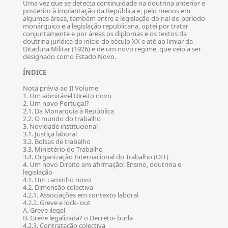
Uma vez que se detecta continuidade na doutrina anterior e
posterior à implantação da República e, pelo menos em
algumas áreas, também entre a legislação do nal do período
monárquico e a legislação republicana, optei por tratar
conjuntamente e por áreas os diplomas e os textos da
doutrina jurídica do início do século XX e até ao limiar da
Ditadura Militar (1926) e de um novo regime, que veio a ser
designado como Estado Novo.
ÍNDICE
Nota prévia ao II Volume
1. Um admirável Direito novo
2. Um novo Portugal?
2.1. Da Monarquia à República
2.2. O mundo do trabalho
3. Novidade institucional
3.1. Justiça laboral
3.2. Bolsas de trabalho
3.3. Ministério do Trabalho
3.4. Organização Internacional do Trabalho (OIT)
4. Um novo Direito em afirmação: Ensino, doutrina e
legislação
4.1. Um caminho novo
4.2. Dimensão colectiva
4.2.1. Associações em contexto laboral
4.2.2. Greve e lock- out
A. Greve ilegal
B. Greve legalizada? o Decreto- burla
4.2.3. Contratação colectiva