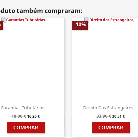
roduto também compraram:
%
-10%
Garantias Tributárias -...
Direito Dos Estrangeiros,..
18,00 €
33,90 €
16,20 €
30,51 €


Vista rápida
Vista rápida
COMPRAR
COMPRAR