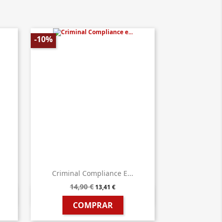
-10%
.
Criminal Compliance E...
14,90 €
13,41 €

Vista rápida
COMPRAR