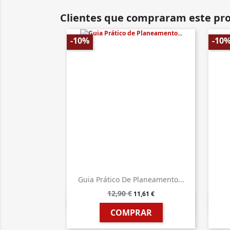
Clientes que compraram este p
-10%
-10
Guia Prático De Planeamento...
12,90 €
11,61 €

Vista rápida
COMPRAR