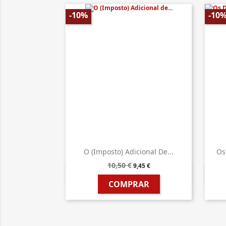
-10%
-10
O (Imposto) Adicional De...
Os
10,50 €
9,45 €

Vista rápida
COMPRAR