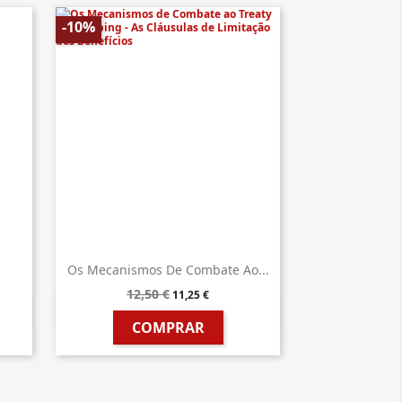
-10%
Os Mecanismos De Combate Ao...
12,50 €
11,25 €

Vista rápida
COMPRAR