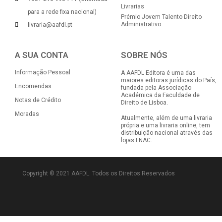
Livrarias
para a rede fixa nacional)
Prémio Jovem Talento Direito
Administrativo
livraria@aafdl.pt
A SUA CONTA
SOBRE NÓS
Informação Pessoal
A AAFDL Editora é uma das
maiores editoras jurídicas do País,
Encomendas
fundada pela Associação
Académica da Faculdade de
Notas de Crédito
Direito de Lisboa.
Moradas
Atualmente, além de uma livraria
própria e uma livraria online, tem
distribuição nacional através das
lojas FNAC.
Copyright © 2021 AAFDL. Todos os Direitos Reservados