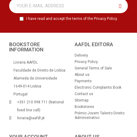
I have read and accept the terms of the Privacy Policy.
BOOKSTORE
AAFDL EDITORA
INFORMATION
Delivery
Privacy Policy
Livraria AAFDL
General Terms of Sale
Faculdade de Direito de Lisboa
About us
Alameda da Universidade
Payments
1649-014 Lisboa
Electronic Complaints Book
Contact us
Portugal
Sitemap
+351 210 998 711 (National
Bookstores
fixed line call)
Prémio Jovem Talento Direito
Administrativo
livraria@aafdl.pt
YOUR ACCOUNT
ABOUT US