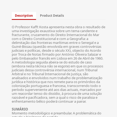
Description
Product Details
O Professor Kafft Kosta apresenta nesta obra o resultado de
uma investigação exaustiva sobre um tema candente e
fracturante, cruzamento do Direito Internacional do Mar
com o Direito Constitucional e com a Geografia: a
delimitação das fronteiras marítimas entre o Senegal e a
Guiné-Bissau (questão envolvida em graves controvérsias
judiciais e políticas, desde o século XX), objecto do Acordo
por Troca de Notas firmado por António Oliveira Salazar e
pelo Embaixador francês em Lisboa em 26 de Abril de 1960.
A metodologia seguida abeira-se do estudo de caso
(embora nesta técnica não se esgote) em que os processos
judiciais dessa controvérsia internacional, num Tribunal
Arbitral e no Tribunal Internacional de Justiça, são
analisados e envolvidos num trabalho de problematização
jurídica e histórica que nos remete para os primórdios da
colonização portuguesa e francesa, transcorrendo todo o
período superveniente até aos dias actuais, marcados por
um reacordar tenso do dissídio, à procura de uma solução
razoável e pacificadora, sem a qual o risco de paralisia e
enfrentamento bélico poderá continuar a pairar.
SUMÁRIO
Momento metodológico e preambular. A problemática do