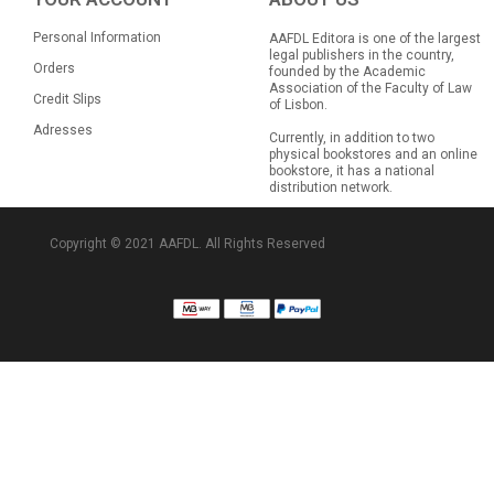
Personal Information
AAFDL Editora is one of the largest
legal publishers in the country,
Orders
founded by the Academic
Association of the Faculty of Law
Credit Slips
of Lisbon.
Adresses
Currently, in addition to two
physical bookstores and an online
bookstore, it has a national
distribution network.
Copyright © 2021 AAFDL. All Rights Reserved