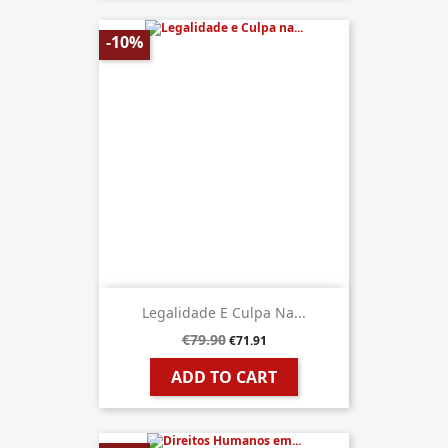
-10%
Legalidade E Culpa Na...
€79.90
€71.91
ADD TO CART