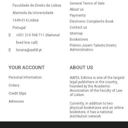
General Terms of Sale
Faculdade de Direito de Lisboa
About us
Alameda da Universidade
Payments
1649-014 Lisboa
Electronic Complaints Book
Contact us
Portugal
Sitemap
+351 210 998 711 (National
Bookstores
fixed line call)
Prémio Jovem Talento Direito
Administrativo
livraria@aafdl.pt
YOUR ACCOUNT
ABOUT US
Personal Information
AAFDL Editora is one of the largest
legal publishers in the country,
Orders
founded by the Academic
Association of the Faculty of Law
Credit Slips
of Lisbon.
Adresses
Currently, in addition to two
physical bookstores and an online
bookstore, it has a national
distribution network.