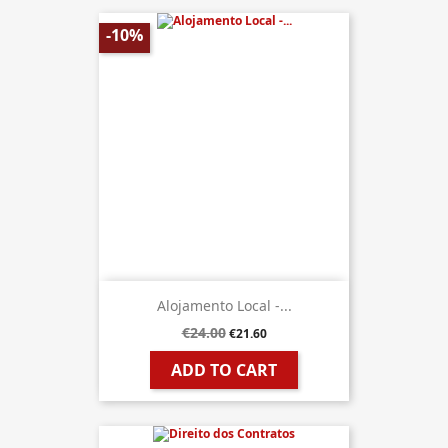
-10%
Alojamento Local -...
€24.00
€21.60
ADD TO CART