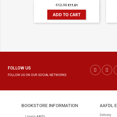
€12.90
€11.61

Quick view
ADD TO CART
FOLLOW US
FOLLOW US ON OUR SOCIAL NETWORKS
BOOKSTORE INFORMATION
AAFDL 
Delivery
Livraria AAFDL