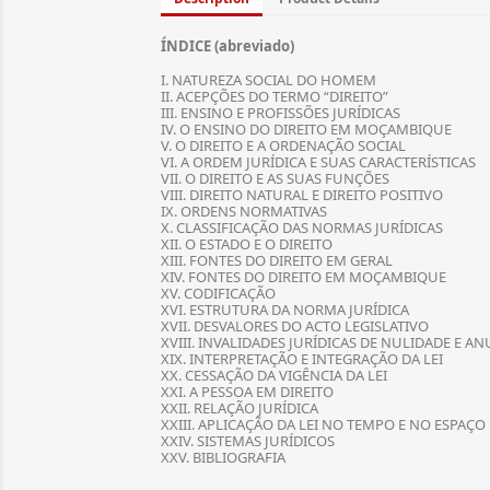
ÍNDICE (abreviado)
I. NATUREZA SOCIAL DO HOMEM
II. ACEPÇÕES DO TERMO “DIREITO”
III. ENSINO E PROFISSÕES JURÍDICAS
IV. O ENSINO DO DIREITO EM MOÇAMBIQUE
V. O DIREITO E A ORDENAÇÃO SOCIAL
VI. A ORDEM JURÍDICA E SUAS CARACTERÍSTICAS
VII. O DIREITO E AS SUAS FUNÇÕES
VIII. DIREITO NATURAL E DIREITO POSITIVO
IX. ORDENS NORMATIVAS
X. CLASSIFICAÇÃO DAS NORMAS JURÍDICAS
XII. O ESTADO E O DIREITO
XIII. FONTES DO DIREITO EM GERAL
XIV. FONTES DO DIREITO EM MOÇAMBIQUE
XV. CODIFICAÇÃO
XVI. ESTRUTURA DA NORMA JURÍDICA
XVII. DESVALORES DO ACTO LEGISLATIVO
XVIII. INVALIDADES JURÍDICAS DE NULIDADE E A
XIX. INTERPRETAÇÃO E INTEGRAÇÃO DA LEI
XX. CESSAÇÃO DA VIGÊNCIA DA LEI
XXI. A PESSOA EM DIREITO
XXII. RELAÇÃO JURÍDICA
XXIII. APLICAÇÃO DA LEI NO TEMPO E NO ESPAÇO
XXIV. SISTEMAS JURÍDICOS
XXV. BIBLIOGRAFIA