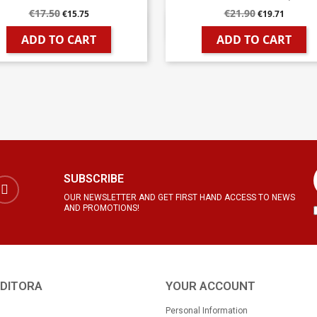
€17.50
€21.90
€15.75
€19.71


Quick view
Quick view
ADD TO CART
ADD TO CART
SUBSCRIBE
OUR NEWSLETTER AND GET FIRST HAND ACCESS TO NEWS
AND PROMOTIONS!
EDITORA
YOUR ACCOUNT
Personal Information