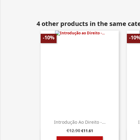
4 other products in the same cat
-10%
-10
Introdução Ao Direito -...
€12.90
€11.61

Quick view