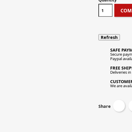
COM
SAFE PAY
Secure paym
Paypal avail
FREE SHI
Deliveries i
CUSTOME
We are availa
Share