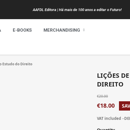
AAFDL Editora | Há mais de 100 anos a editar o Futuro!
A
E-BOOKS
MERCHANDISING
o Estudo do Direito
LIÇÕES D
DIREITO
€20.00
€18.00
SAV
VAT included
DE
Quantity