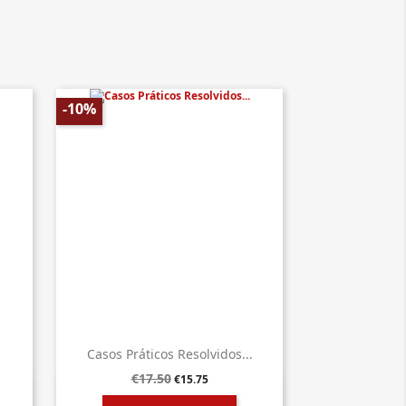
-10%
.
Casos Práticos Resolvidos...
€17.50
€15.75

Quick view