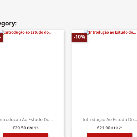
egory:
%
-10%
Introdução Ao Estudo Do...
Introdução Ao Estudo Do..
€29.50
€21.90
€26.55
€19.71


Quick view
Quick view