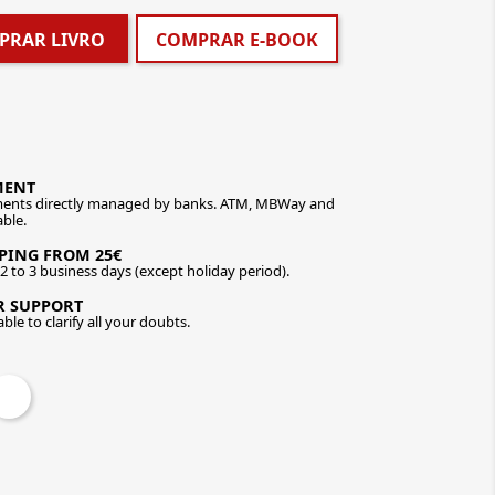
PRAR LIVRO
COMPRAR E-BOOK
MENT
ents directly managed by banks. ATM, MBWay and
able.
PPING FROM 25€
n 2 to 3 business days (except holiday period).
R SUPPORT
ble to clarify all your doubts.