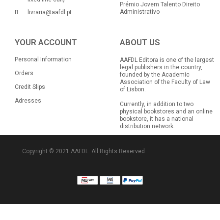
Prémio Jovem Talento Direito
Administrativo
livraria@aafdl.pt
YOUR ACCOUNT
ABOUT US
Personal Information
AAFDL Editora is one of the largest
legal publishers in the country,
Orders
founded by the Academic
Association of the Faculty of Law
Credit Slips
of Lisbon.
Adresses
Currently, in addition to two
physical bookstores and an online
bookstore, it has a national
distribution network.
Copyright © 2021 AAFDL. All Rights Reserved