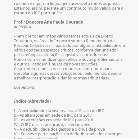
cuidado e rigor, em linguagem acessível a todos os juristas.
Estamos, assim, perante um contributo muito válido para o
estudo do IRC português».
Prof.ª Doutora Ana Paula Dourado
in Prefácio
«Tem o leitor em mãos vários temas actuais de Direito
Tributário, na área do Imposto sobre o Rendimento das
Pessoas Colectivas (...) pautado por alguma instabilidade em
vários dos seus aspectos críticos, conforme denunciado
pelas múltiplas alterações legislativas introduzidas.
Podemos mesmo dizer que velhos e novos problemas, uns
e outros, instigam à busca de novas soluções.
Assim, oferecemos o nosso modesto contributo para
desvelar algumas dessas soluções ou, pelo menos, depurar
a melhor interpretação a dar às normas tributárias».
Dos Autores
Índice (Abreviado)
I - A instabilidade do sistema fiscal: O caso do IRC
II - As alterações em sede de IRC para 2017
III - As alterações em sede de IRC para 2018
IV - O IRC nas estatísticas das declarações
V - A dedutibilidade dos gastos e o ónus da prova
VI - Fusões e participações: da dedutibilidade dos encargos
financeiros em especial