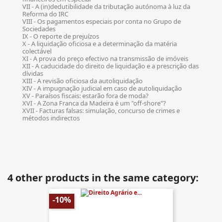
VII - A (in)dedutibilidade da tributação autónoma à luz da
Reforma do IRC
VIII - Os pagamentos especiais por conta no Grupo de
Sociedades
IX - O reporte de prejuízos
X - A liquidação oficiosa e a determinação da matéria
colectável
XI - A prova do preço efectivo na transmissão de imóveis
XII - A caducidade do direito de liquidação e a prescrição das
dívidas
XIII - A revisão oficiosa da autoliquidação
XIV - A impugnação judicial em caso de autoliquidação
XV - Paraísos fiscais: estarão fora de moda?
XVI - A Zona Franca da Madeira é um "off-shore"?
XVII - Facturas falsas: simulação, concurso de crimes e
métodos indirectos
4 other products in the same category:
-10%