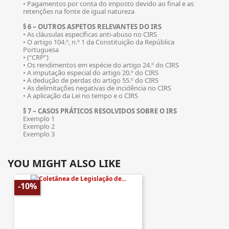
• Pagamentos por conta do imposto devido ao final e as
retenções na fonte de igual natureza
§ 6 – OUTROS ASPETOS RELEVANTES DO IRS
• As cláusulas específicas anti-abuso no CIRS
• O artigo 104.º, n.º 1 da Constituição da República
Portuguesa
• (“CRP”)
• Os rendimentos em espécie do artigo 24.º do CIRS
• A imputação especial do artigo 20.º do CIRS
• A dedução de perdas do artigo 55.º do CIRS
• As delimitações negativas de incidência no CIRS
• A aplicação da Lei no tempo e o CIRS
§ 7 – CASOS PRÁTICOS RESOLVIDOS SOBRE O IRS
Exemplo 1
Exemplo 2
Exemplo 3
YOU MIGHT ALSO LIKE
-10%