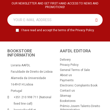
OUR NEWSLETTER AND GET FIRST HAND ACCESS TO NEWS AND
PROMOTIONS!
I have read and accept the terms of the Privacy Policy.
BOOKSTORE
AAFDL EDITORA
INFORMATION
Delivery
Privacy Policy
Livraria AAFDL
General Terms of Sale
Faculdade de Direito de Lisboa
About us
Alameda da Universidade
Payments
1649-014 Lisboa
Electronic Complaints Book
Contact us
Portugal
Sitemap
+351 210 998 711 (National
Bookstores
fixed line call)
Prémio Jovem Talento Direito
Administrativo
livraria@aafdl.pt