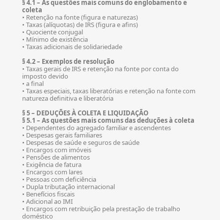
§ 4.1 – As questões mais comuns do englobamento e
coleta
• Retenção na fonte (figura e naturezas)
• Taxas (alíquotas) de IRS (figura e afins)
• Quociente conjugal
• Mínimo de existência
• Taxas adicionais de solidariedade
§ 4.2 – Exemplos de resolução
• Taxas gerais de IRS e retenção na fonte por conta do
imposto devido
• a final
• Taxas especiais, taxas liberatórias e retenção na fonte com
natureza definitiva e liberatória
§ 5 – DEDUÇÕES À COLETA E LIQUIDAÇÃO
§ 5.1 – As questões mais comuns das deduções à coleta
• Dependentes do agregado familiar e ascendentes
• Despesas gerais familiares
• Despesas de saúde e seguros de saúde
• Encargos com imóveis
• Pensões de alimentos
• Exigência de fatura
• Encargos com lares
• Pessoas com deficiência
• Dupla tributação internacional
• Benefícios fiscais
• Adicional ao IMI
• Encargos com retribuição pela prestação de trabalho
doméstico