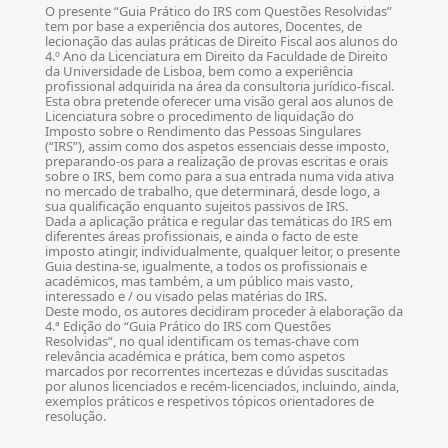
O presente “Guia Prático do IRS com Questões Resolvidas”
tem por base a experiência dos autores, Docentes, de
lecionação das aulas práticas de Direito Fiscal aos alunos do
4.º Ano da Licenciatura em Direito da Faculdade de Direito
da Universidade de Lisboa, bem como a experiência
profissional adquirida na área da consultoria jurídico-fiscal.
Esta obra pretende oferecer uma visão geral aos alunos de
Licenciatura sobre o procedimento de liquidação do
Imposto sobre o Rendimento das Pessoas Singulares
(“IRS”), assim como dos aspetos essenciais desse imposto,
preparando-os para a realização de provas escritas e orais
sobre o IRS, bem como para a sua entrada numa vida ativa
no mercado de trabalho, que determinará, desde logo, a
sua qualificação enquanto sujeitos passivos de IRS.
Dada a aplicação prática e regular das temáticas do IRS em
diferentes áreas profissionais, e ainda o facto de este
imposto atingir, individualmente, qualquer leitor, o presente
Guia destina-se, igualmente, a todos os profissionais e
académicos, mas também, a um público mais vasto,
interessado e / ou visado pelas matérias do IRS.
Deste modo, os autores decidiram proceder à elaboração da
4.ª Edição do “Guia Prático do IRS com Questões
Resolvidas”, no qual identificam os temas-chave com
relevância académica e prática, bem como aspetos
marcados por recorrentes incertezas e dúvidas suscitadas
por alunos licenciados e recém-licenciados, incluindo, ainda,
exemplos práticos e respetivos tópicos orientadores de
resolução.