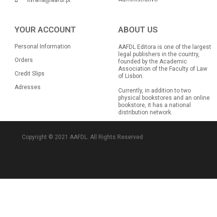
YOUR ACCOUNT
ABOUT US
Personal Information
AAFDL Editora is one of the largest
legal publishers in the country,
Orders
founded by the Academic
Association of the Faculty of Law
Credit Slips
of Lisbon.
Adresses
Currently, in addition to two
physical bookstores and an online
bookstore, it has a national
distribution network.
Copyright © 2021 AAFDL. All Rights Reserved