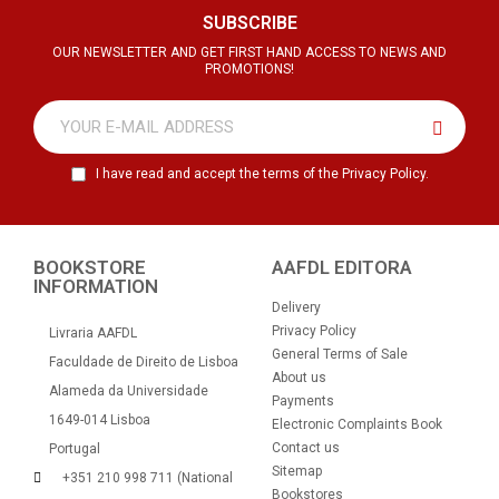
SUBSCRIBE
OUR NEWSLETTER AND GET FIRST HAND ACCESS TO NEWS AND
PROMOTIONS!
I have read and accept the terms of the Privacy Policy.
BOOKSTORE
AAFDL EDITORA
INFORMATION
Delivery
Privacy Policy
Livraria AAFDL
General Terms of Sale
Faculdade de Direito de Lisboa
About us
Alameda da Universidade
Payments
1649-014 Lisboa
Electronic Complaints Book
Contact us
Portugal
Sitemap
+351 210 998 711 (National
Bookstores