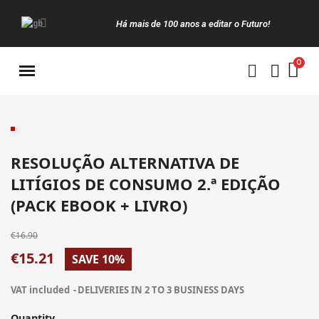
Há mais de 100 anos a editar o Futuro!
Manuais da Clássica
RESOLUÇÃO ALTERNATIVA DE
LITÍGIOS DE CONSUMO 2.ª EDIÇÃO
(PACK EBOOK + LIVRO)
€16.90
€15.21
SAVE 10%
VAT included
DELIVERIES IN 2 TO 3 BUSINESS DAYS
Quantity