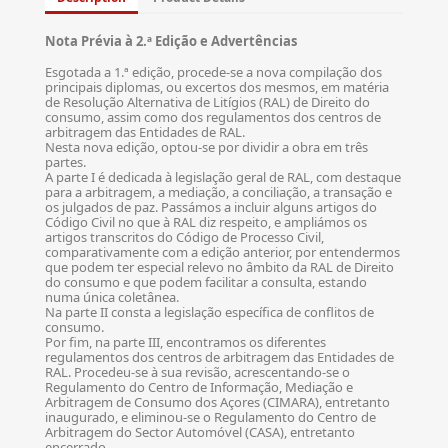
Nota Prévia à 2.ª Edição e Advertências
Esgotada a 1.ª edição, procede-se a nova compilação dos
principais diplomas, ou excertos dos mesmos, em matéria
de Resolução Alternativa de Litígios (RAL) de Direito do
consumo, assim como dos regulamentos dos centros de
arbitragem das Entidades de RAL.
Nesta nova edição, optou-se por dividir a obra em três
partes.
A parte I é dedicada à legislação geral de RAL, com destaque
para a arbitragem, a mediação, a conciliação, a transação e
os julgados de paz. Passámos a incluir alguns artigos do
Código Civil no que à RAL diz respeito, e ampliámos os
artigos transcritos do Código de Processo Civil,
comparativamente com a edição anterior, por entendermos
que podem ter especial relevo no âmbito da RAL de Direito
do consumo e que podem facilitar a consulta, estando
numa única coletânea.
Na parte II consta a legislação específica de conflitos de
consumo.
Por fim, na parte III, encontramos os diferentes
regulamentos dos centros de arbitragem das Entidades de
RAL. Procedeu-se à sua revisão, acrescentando-se o
Regulamento do Centro de Informação, Mediação e
Arbitragem de Consumo dos Açores (CIMARA), entretanto
inaugurado, e eliminou-se o Regulamento do Centro de
Arbitragem do Sector Automóvel (CASA), entretanto
encerrado.