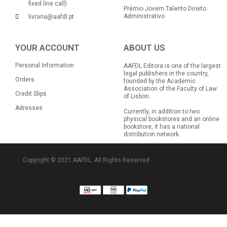
fixed line call)
Prémio Jovem Talento Direito
Administrativo
livraria@aafdl.pt
YOUR ACCOUNT
ABOUT US
Personal Information
AAFDL Editora is one of the largest
legal publishers in the country,
Orders
founded by the Academic
Association of the Faculty of Law
Credit Slips
of Lisbon.
Adresses
Currently, in addition to two
physical bookstores and an online
bookstore, it has a national
distribution network.
Copyright © 2021 AAFDL. All Rights Reserved