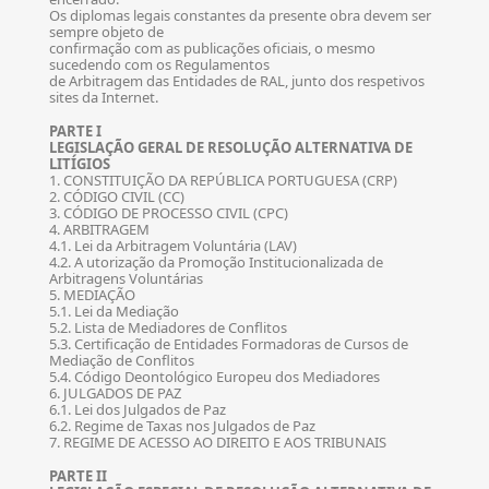
Os diplomas legais constantes da presente obra devem ser
sempre objeto de
confirmação com as publicações oficiais, o mesmo
sucedendo com os Regulamentos
de Arbitragem das Entidades de RAL, junto dos respetivos
sites da Internet.
PARTE I
LEGISLAÇÃO GERAL DE RESOLUÇÃO ALTERNATIVA DE
LITÍGIOS
1. CONSTITUIÇÃO DA REPÚBLICA PORTUGUESA (CRP)
2. CÓDIGO CIVIL (CC)
3. CÓDIGO DE PROCESSO CIVIL (CPC)
4. ARBITRAGEM
4.1. Lei da Arbitragem Voluntária (LAV)
4.2. A utorização da Promoção Institucionalizada de
Arbitragens Voluntárias
5. MEDIAÇÃO
5.1. Lei da Mediação
5.2. Lista de Mediadores de Conflitos
5.3. Certificação de Entidades Formadoras de Cursos de
Mediação de Conflitos
5.4. Código Deontológico Europeu dos Mediadores
6. JULGADOS DE PAZ
6.1. Lei dos Julgados de Paz
6.2. Regime de Taxas nos Julgados de Paz
7. REGIME DE ACESSO AO DIREITO E AOS TRIBUNAIS
PARTE II