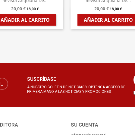
Revista Angolana De...
Revista Angolana De...
20,00 €
20,00 €
18,00 €
18,00 €


Vista rápida
Vista rápida
AÑADIR AL CARRITO
AÑADIR AL CARRITO
SUSCRÍBASE
A NUESTRO BOLETÍN DE NOTICIAS Y OBTENGA ACCESO DE
PRIMERA MANO A LAS NOTICIAS Y PROMOCIONES
EDITORA
SU CUENTA