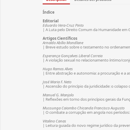
Índice
Editorial
Eduardo Vera-Cruz Pinto
| A Luta pelo Direito Comum da Humanidade em Ga
Artigos Científicos
Arnaldo Abílio Mondlane
| Breve estudo sobre o testamento no ordenament
Esperança Gonçalves Liberal Correia
| A violação sexual no relacionamento íntimo/conj
Hugo Ramos Alves
| Entre abstração e autonomia: a procuração e a a
José Maria F. Neto
| Ascensão do princípio da juridicidade: o colapso d
Manuel G. Manjolo
| Reflexões em torno dos princípios gerais da Fun
Mussunga Caiombo Chicanda Francisco Augusto
| O combate a corrupção em angola nos períodos: 
Vitalino Canas
| Leitura guiada do novo regime jurídico da preve