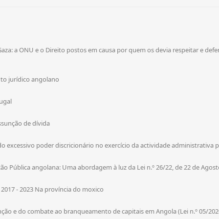
za: a ONU e o Direito postos em causa por quem os devia respeitar e defe
o jurídico angolano
ugal
ssunção de dívida
o excessivo poder discricionário no exercício da actividade administrativa pú
ção Pública angolana: Uma abordagem à luz da Lei n.º 26/22, de 22 de Agost
2017 - 2023 Na província do moxico
nção e do combate ao branqueamento de capitais em Angola (Lei n.º 05/2020