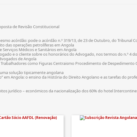
oposta de Revisão Constitucional
mesmo acórdão: pode o acórdão n.º 319/13, de 23 de Outubro, do Tribunal C
ito das operações petrolíferas em Angola
de Serviços Médicos e Sanitários em Angola
ogado e o cliente sobre os honorários do Advogado, nos termos do n.º 4 do a
Advogados de Angola
s Trabalhadores como Figuras Centraismo Procedimento de Despedimento C
o – uma solução tipicamente angolana
o” em Angola: o ensino da História do Direito Angolano e as tarefas do profe
eitos jurídico – económicos da nacionalização dos 60% do hotel Intercontin