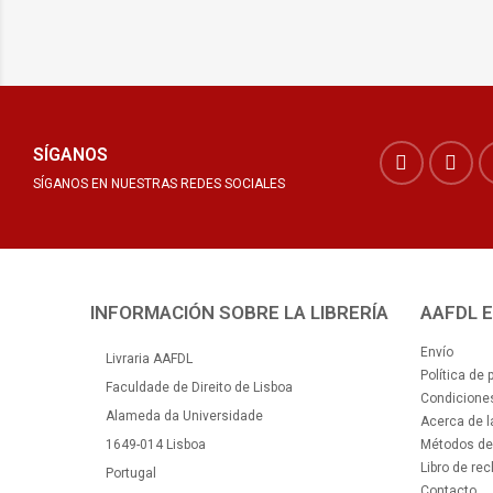
SÍGANOS
SÍGANOS EN NUESTRAS REDES SOCIALES
INFORMACIÓN SOBRE LA LIBRERÍA
AAFDL 
Envío
Livraria AAFDL
Política de 
Faculdade de Direito de Lisboa
Condiciones
Alameda da Universidade
Acerca de 
1649-014 Lisboa
Métodos de
Libro de re
Portugal
Contacto