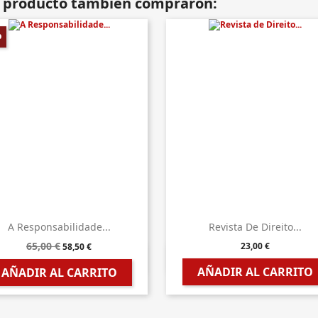
te producto también compraron:
%
A Responsabilidade...
Revista De Direito...
65,00 €
23,00 €
58,50 €


Vista rápida
Vista rápida
AÑADIR AL CARRITO
AÑADIR AL CARRITO