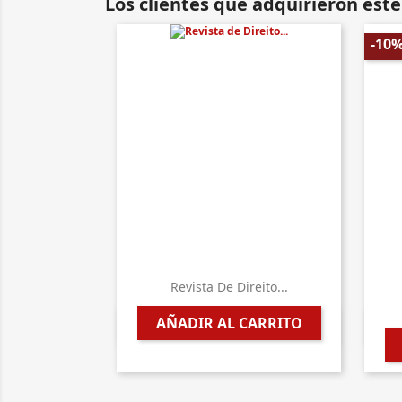
Los clientes que adquirieron es
-10
Revista De Direito...
AÑADIR AL CARRITO

Vista rápida