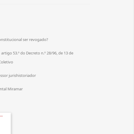
onstitucional ser revogado?
rtigo 53.º do Decreto n.º 28/96, de 13 de
oletivo
ssor jurishistoriador
ental Miramar