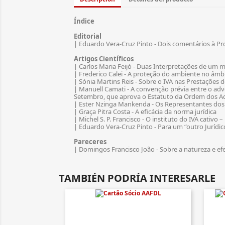
Índice
Editorial
| Eduardo Vera-Cruz Pinto - Dois comentários à Pr
Artigos Científicos
| Carlos Maria Feijó - Duas Interpretações de um 
| Frederico Calei - A proteção do ambiente no âmb
| Sónia Martins Reis - Sobre o IVA nas Prestações 
| Manuell Camati - A convenção prévia entre o adv
Setembro, que aprova o Estatuto da Ordem dos 
| Ester Nzinga Mankenda - Os Representantes do
| Graça Pitra Costa - A eficácia da norma jurídica
| Michel S. P. Francisco - O instituto do IVA cativ
| Eduardo Vera-Cruz Pinto - Para um “outro Jurídic
Pareceres
| Domingos Francisco João - Sobre a natureza e ef
TAMBIÉN PODRÍA INTERESARLE