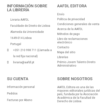
INFORMACIÓN SOBRE
AAFDL EDITORA
LA LIBRERÍA
Envío
Política de privacidad
Livraria AAFDL
Condiciones generales de venta
Faculdade de Direito de Lisboa
Acerca de la AAFDL
Alameda da Universidade
Métodos de pago
1649-014 Lisboa
Libro de reclamaciones
electrónico
Portugal
Contacto
+351 210 998 711 (Llamada a
Mapa del sitio
la red fija nacional)
Librerías
Prémio Jovem Talento Direito
livraria@aafdl.pt
Administrativo
SU CUENTA
SOBRE NOSOTROS
Información personal
AAFDL Editora es una de las
mayores editoriales jurídicas del
Pedidos
país, fundada por la Asociación
Académica de la Facultad de
Facturas por Abono
Derecho de Lisboa.