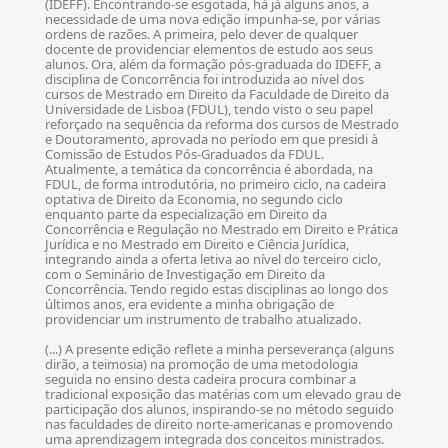
(IDEFF). Encontrando-se esgotada, há já alguns anos, a
necessidade de uma nova edição impunha-se, por várias
ordens de razões. A primeira, pelo dever de qualquer
docente de providenciar elementos de estudo aos seus
alunos. Ora, além da formação pós-graduada do IDEFF, a
disciplina de Concorrência foi introduzida ao nível dos
cursos de Mestrado em Direito da Faculdade de Direito da
Universidade de Lisboa (FDUL), tendo visto o seu papel
reforçado na sequência da reforma dos cursos de Mestrado
e Doutoramento, aprovada no período em que presidi à
Comissão de Estudos Pós-Graduados da FDUL.
Atualmente, a temática da concorrência é abordada, na
FDUL, de forma introdutória, no primeiro ciclo, na cadeira
optativa de Direito da Economia, no segundo ciclo
enquanto parte da especialização em Direito da
Concorrência e Regulação no Mestrado em Direito e Prática
Jurídica e no Mestrado em Direito e Ciência Jurídica,
integrando ainda a oferta letiva ao nível do terceiro ciclo,
com o Seminário de Investigação em Direito da
Concorrência. Tendo regido estas disciplinas ao longo dos
últimos anos, era evidente a minha obrigação de
providenciar um instrumento de trabalho atualizado.
(...) A presente edição reflete a minha perseverança (alguns
dirão, a teimosia) na promoção de uma metodologia
seguida no ensino desta cadeira procura combinar a
tradicional exposição das matérias com um elevado grau de
participação dos alunos, inspirando-se no método seguido
nas faculdades de direito norte-americanas e promovendo
uma aprendizagem integrada dos conceitos ministrados.