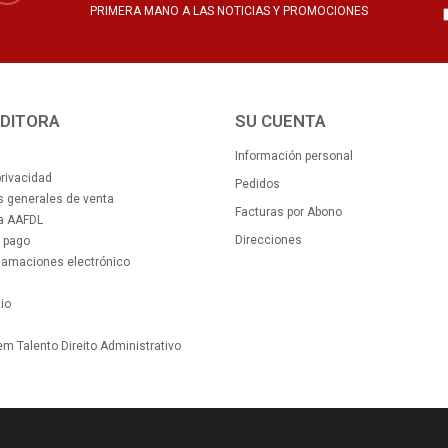
PRIMERA MANO A LAS NOTICIAS Y PROMOCIONES
EDITORA
SU CUENTA
Información personal
privacidad
Pedidos
 generales de venta
Facturas por Abono
la AAFDL
Direcciones
 pago
clamaciones electrónico
io
m Talento Direito Administrativo