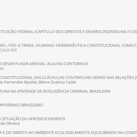
TUIÇÃO FEDERAL (CAPÍTULO DOS DIREITOS E DEVERES INDIVIDUAIS E CO
S-, PÓS- E TRANS- HUMANO: HERMENÊUTICA CONSTITUCIONAL COMO CA
CULO XXI
OMO DEVER FUNDA-MENTAL: ALGUNS CONTORNOS
ma
CONSTITUCIONAL DAS CLÁUSULAS CONTRATUAIS GERAIS NAS RELAÇÕES J
io Fernandes Bacelar, Bleine Queiroz Caúla
URA NA ATIVIDADE DE INTELIGÊNCIA CRIMINAL BRASILEIRA
MPORÂNEO BRASILEIRO
DA SITUAÇÃO DO AFRODESCENDENTE
de Oliveira
 E DO DIREITO AO AMBIENTE ECOLOGICAMENTE EQUILIBRADO NA CONSTIT