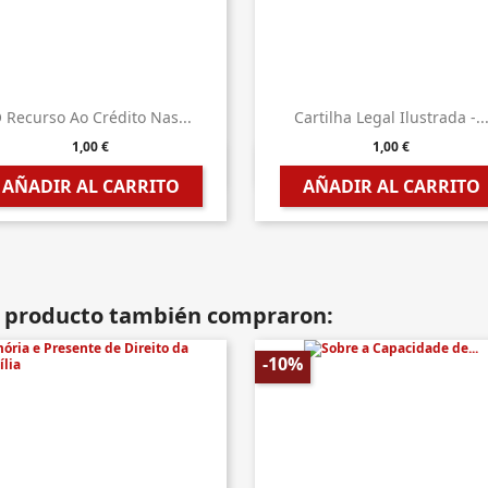
 Recurso Ao Crédito Nas...
Cartilha Legal Ilustrada -..
1,00 €
1,00 €


Vista rápida
Vista rápida
AÑADIR AL CARRITO
AÑADIR AL CARRITO
te producto también compraron:
-10%