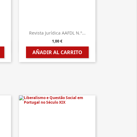
.
Revista Jurídica AAFDL N.º...
1,00 €

Vista rápida
AÑADIR AL CARRITO