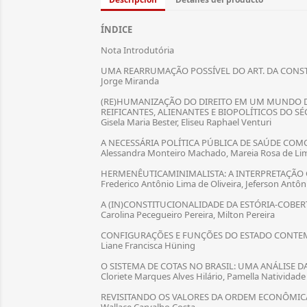
ÍNDICE
Nota Introdutória
UMA REARRUMAÇÃO POSSÍVEL DO ART. DA CONSTI
Jorge Miranda
(RE)HUMANIZAÇÃO DO DIREITO EM UM MUNDO DE
REIFICANTES, ALIENANTES E BIOPOLÍTICOS DO SÉ
Gisela Maria Bester, Eliseu Raphael Venturi
A NECESSÁRIA POLÍTICA PÚBLICA DE SAÚDE C
Alessandra Monteiro Machado, Mareia Rosa de Li
HERMENÊUTICAMINIMALISTA: A INTERPRETAÇÃO 
Frederico Antônio Lima de Oliveira, Jeferson Antôn
A (IN)CONSTITUCIONALIDADE DA ESTÓRIA-COBERT
Carolina Pecegueiro Pereira, Milton Pereira
CONFIGURAÇÕES E FUNÇÕES DO ESTADO CONTE
Liane Francisca Hüning
O SISTEMA DE COTAS NO BRASIL: UMA ANÁLISE 
Cloriete Marques Alves Hilário, Pamella Natividade 
REVISITANDO OS VALORES DA ORDEM ECONÔMICA