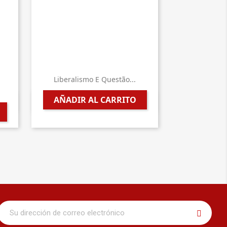
Liberalismo E Questão...
AÑADIR AL CARRITO

Vista rápida