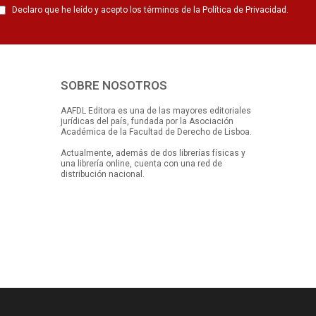
Declaro que he leído y acepto los términos de la Política de Privacidad.
SOBRE NOSOTROS
AAFDL Editora es una de las mayores editoriales
jurídicas del país, fundada por la Asociación
Académica de la Facultad de Derecho de Lisboa.
Actualmente, además de dos librerías físicas y
una librería online, cuenta con una red de
distribución nacional.