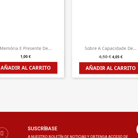
Memória E Presente De...
Sobre A Capacidade De...
4,50 €
1,00 €
4,05 €


Vista rápida
Vista rápida
AÑADIR AL CARRITO
AÑADIR AL CARRITO
SUSCRÍBASE
A NUESTRO BOLETÍN DE NOTICIAS Y OBTENGA ACCESO DE