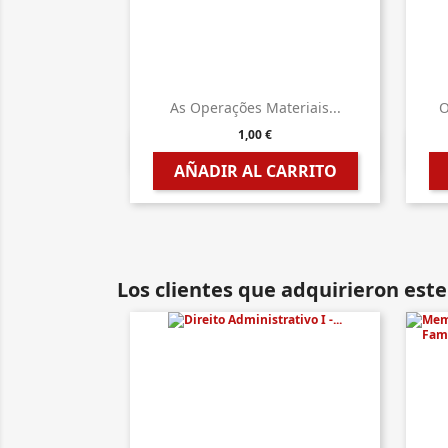
As Operações Materiais...
O
1,00 €

Vista rápida
AÑADIR AL CARRITO
Los clientes que adquirieron es