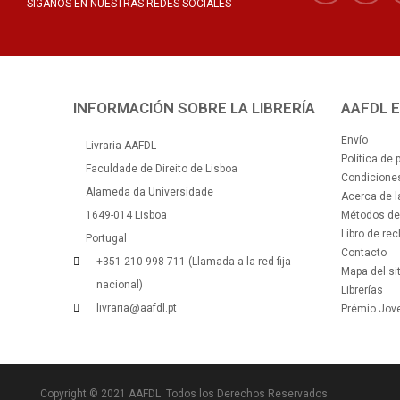
SÍGANOS EN NUESTRAS REDES SOCIALES
INFORMACIÓN SOBRE LA LIBRERÍA
AAFDL 
Envío
Livraria AAFDL
Política de 
Faculdade de Direito de Lisboa
Condiciones
Alameda da Universidade
Acerca de 
1649-014 Lisboa
Métodos de
Libro de re
Portugal
Contacto
+351 210 998 711 (Llamada a la red fija
Mapa del sit
nacional)
Librerías
livraria@aafdl.pt
Prémio Jove
Copyright © 2021 AAFDL. Todos los Derechos Reservados