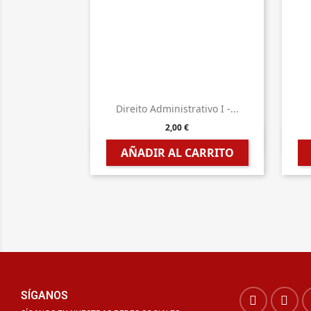
Direito Administrativo I -...
2,00 €

Vista rápida
AÑADIR AL CARRITO
SÍGANOS