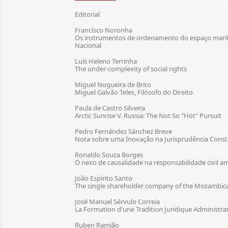
Editorial
Francisco Noronha
Os instrumentos de ordenamento do espaço marítim
Nacional
Luís Heleno Terrinha
The under-complexity of social rights
Miguel Nogueira de Brito
Miguel Galvão Teles, Filósofo do Direito
Paula de Castro Silveira
Arctic Sunrise V. Russia: The Not So "Hot" Pursuit
Pedro Fernández Sánchez Breve
Nota sobre uma Inovação na Jurisprudência Constit
Ronaldo Souza Borges
O nexo de causalidade na responsabilidade civil a
João Espírito Santo
The single shareholder company of the Mozambi
José Manuel Sérvulo Correia
La Formation d'une Tradition Juridique Administr
Ruben Ramião