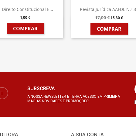
 Direito Constitucional E...
Revista Jurídica AAFDL N.º 
17,00 €
1,00 €
15,30 €


Vista rápida
Vista rápida
COMPRAR
COMPRAR
SUBSCREVA
A NOSSA NEWSLETTER E TENHA ACESSO EM PRIMEIRA
MÃO ÀS NOVIDADES E PROMOÇÕES!
EDITORA
A SUA CONTA