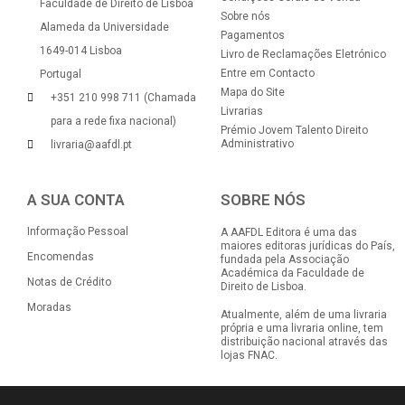
Faculdade de Direito de Lisboa
Sobre nós
Alameda da Universidade
Pagamentos
1649-014 Lisboa
Livro de Reclamações Eletrónico
Entre em Contacto
Portugal
Mapa do Site
+351 210 998 711 (Chamada
Livrarias
para a rede fixa nacional)
Prémio Jovem Talento Direito
Administrativo
livraria@aafdl.pt
A SUA CONTA
SOBRE NÓS
Informação Pessoal
A AAFDL Editora é uma das
maiores editoras jurídicas do País,
Encomendas
fundada pela Associação
Académica da Faculdade de
Notas de Crédito
Direito de Lisboa.
Moradas
Atualmente, além de uma livraria
própria e uma livraria online, tem
distribuição nacional através das
lojas FNAC.