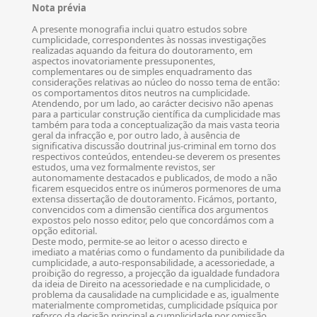
Nota prévia
A presente monografia inclui quatro estudos sobre
cumplicidade, correspondentes às nossas investigações
realizadas aquando da feitura do doutoramento, em
aspectos inovatoriamente pressuponentes,
complementares ou de simples enquadramento das
considerações relativas ao núcleo do nosso tema de então:
os comportamentos ditos neutros na cumplicidade.
Atendendo, por um lado, ao carácter decisivo não apenas
para a particular construção científica da cumplicidade mas
também para toda a conceptualização da mais vasta teoria
geral da infracção e, por outro lado, à ausência de
significativa discussão doutrinal jus-criminal em torno dos
respectivos conteúdos, entendeu-se deverem os presentes
estudos, uma vez formalmente revistos, ser
autonomamente destacados e publicados, de modo a não
ficarem esquecidos entre os inúmeros pormenores de uma
extensa dissertação de doutoramento. Ficámos, portanto,
convencidos com a dimensão científica dos argumentos
expostos pelo nosso editor, pelo que concordámos com a
opção editorial.
Deste modo, permite-se ao leitor o acesso directo e
imediato a matérias como o fundamento da punibilidade da
cumplicidade, a auto-responsabilidade, a acessoriedade, a
proibição do regresso, a projecção da igualdade fundadora
da ideia de Direito na acessoriedade e na cumplicidade, o
problema da causalidade na cumplicidade e as, igualmente
materialmente comprometidas, cumplicidade psíquica por
reforço da decisão principal e cumplicidade por omissão,