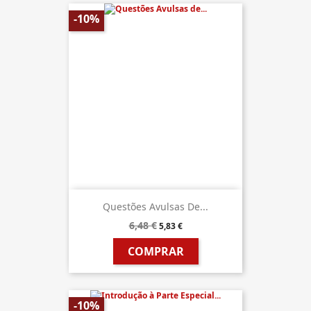
-10%
Questões Avulsas De...
6,48 €
5,83 €
COMPRAR
-10%