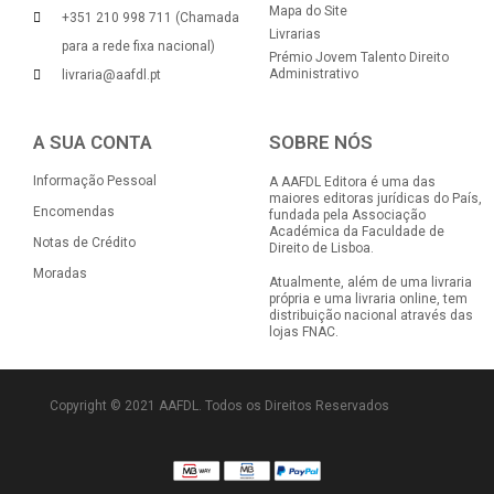
Mapa do Site
+351 210 998 711 (Chamada
Livrarias
para a rede fixa nacional)
Prémio Jovem Talento Direito
Administrativo
livraria@aafdl.pt
A SUA CONTA
SOBRE NÓS
Informação Pessoal
A AAFDL Editora é uma das
maiores editoras jurídicas do País,
Encomendas
fundada pela Associação
Académica da Faculdade de
Notas de Crédito
Direito de Lisboa.
Moradas
Atualmente, além de uma livraria
própria e uma livraria online, tem
distribuição nacional através das
lojas FNAC.
Copyright © 2021 AAFDL. Todos os Direitos Reservados