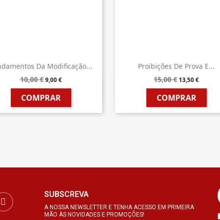
damentos Da Modificação...
Proibições De Prova E...
10,00 €
15,00 €
9,00 €
13,50 €


Vista rápida
Vista rápida
COMPRAR
COMPRAR
SUBSCREVA
A NOSSA NEWSLETTER E TENHA ACESSO EM PRIMEIRA
MÃO ÀS NOVIDADES E PROMOÇÕES!