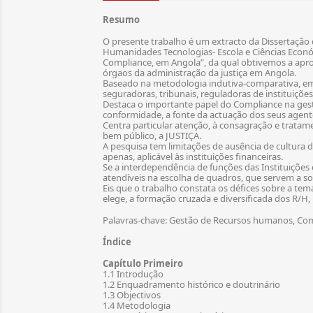
Resumo
O presente trabalho é um extracto da Dissertação
Humanidades Tecnologias- Escola e Ciências Económ
Compliance, em Angola”, da qual obtivemos a aprova
órgaos da administração da justiça em Angola.
Baseado na metodologia indutiva-comparativa, em 
seguradoras, tribunais, reguladoras de instituições
Destaca o importante papel do Compliance na gestão
conformidade, a fonte da actuação dos seus agent
Centra particular atenção, à consagração e trata
bem público, a JUSTIÇA.
A pesquisa tem limitações de ausência de cultura d
apenas, aplicável às instituições financeiras.
Se a interdependência de funções das Instituições
atendíveis na escolha de quadros, que servem a soc
Eis que o trabalho constata os défices sobre a te
elege, a formação cruzada e diversificada dos R/H, 
Palavras-chave: Gestão de Recursos humanos, Com
Índice
Capítulo Primeiro
1.1 Introdução
1.2 Enquadramento histórico e doutrinário
1.3 Objectivos
1.4 Metodologia