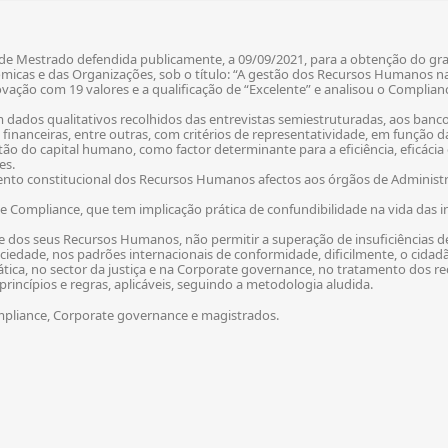
 de Mestrado defendida publicamente, a 09/09/2021, para a obtenção do gr
icas e das Organizações, sob o título: “A gestão dos Recursos Humanos nas
ção com 19 valores e a qualificação de “Excelente” e analisou o Compliance
dados qualitativos recolhidos das entrevistas semiestruturadas, aos banco
 financeiras, entre outras, com critérios de representatividade, em função d
 do capital humano, como factor determinante para a eficiência, eficácia e
es.
mento constitucional dos Recursos Humanos afectos aos órgãos de Administr
e Compliance, que tem implicação prática de confundibilidade na vida das ins
 e dos seus Recursos Humanos, não permitir a superação de insuficiências de
iedade, nos padrões internacionais de conformidade, dificilmente, o cidadã
mática, no sector da justiça e na Corporate governance, no tratamento dos
princípios e regras, aplicáveis, seguindo a metodologia aludida.
pliance, Corporate governance e magistrados.