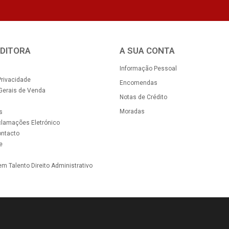
EDITORA
A SUA CONTA
Informação Pessoal
Privacidade
Encomendas
Gerais de Venda
Notas de Crédito
Moradas
s
clamações Eletrónico
ontacto
e
m Talento Direito Administrativo