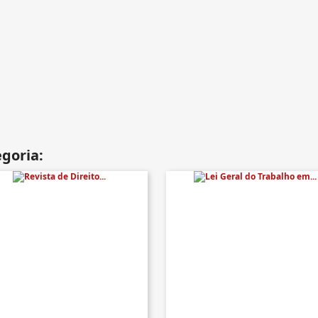
goria: