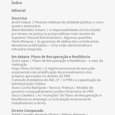
Índice
Editorial
Doutrina
André Folque
| Pessoas coletivas de utilidade pública: o novo
quadro estatutário
Maria Benedito Urbano
| A responsabilidade civil do Estado
por atraso na justiça na jurisprudência mais recente do
Supremo Tribunal Administrativo. Algumas questões
Paulo Marques
| As garantias de defesa dos contribuintes
devedores publicitados – Uma visão administrativa e
tributária integrada
Em debate: Plano de Recuperação e Resiliência
Dulce Lopes
| Plano de Recuperação e Resiliência – o caso da
Habitação
Hugo Flores da Silva
| O regime excecional de execução
orçamental e de simplificação de procedimentos dos
projetos aprovados no âmbito do PRR
Comissão Instaladora do INA, I.P.
| O PRR e a capacitação da
Administração Pública
Nuno Cunha Rodrigues / Nuno A. Proença
| Modelo de
governo e enquadramento jurídico-financeiro do PRR
Vasco Cavaleiro
| As “munições” do Plano de Recuperação e
Resiliência no emprego: a contratação excecional de
trabalhadores a termo
Direito Comparado
Rafael Carvalho Rezende Oliveira / William Akerman
|