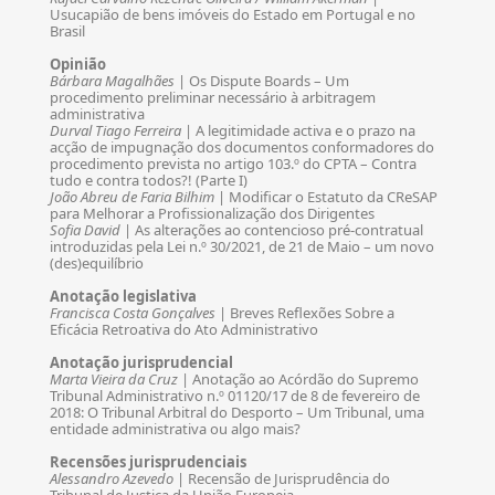
Usucapião de bens imóveis do Estado em Portugal e no
Brasil
Opinião
Bárbara Magalhães
| Os Dispute Boards – Um
procedimento preliminar necessário à arbitragem
administrativa
Durval Tiago Ferreira
| A legitimidade activa e o prazo na
acção de impugnação dos documentos conformadores do
procedimento prevista no artigo 103.º do CPTA – Contra
tudo e contra todos?! (Parte I)
João Abreu de Faria Bilhim
| Modificar o Estatuto da CReSAP
para Melhorar a Profissionalização dos Dirigentes
Sofia David
| As alterações ao contencioso pré-contratual
introduzidas pela Lei n.º 30/2021, de 21 de Maio – um novo
(des)equilíbrio
Anotação legislativa
Francisca Costa Gonçalves
| Breves Reflexões Sobre a
Eficácia Retroativa do Ato Administrativo
Anotação jurisprudencial
Marta Vieira da Cruz
| Anotação ao Acórdão do Supremo
Tribunal Administrativo n.º 01120/17 de 8 de fevereiro de
2018: O Tribunal Arbitral do Desporto – Um Tribunal, uma
entidade administrativa ou algo mais?
Recensões jurisprudenciais
Alessandro Azevedo
| Recensão de Jurisprudência do