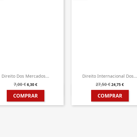
Direito Dos Mercados...
Direito Internacional Dos..
7,00 €
27,50 €
6,30 €
24,75 €


Vista rápida
Vista rápida
COMPRAR
COMPRAR