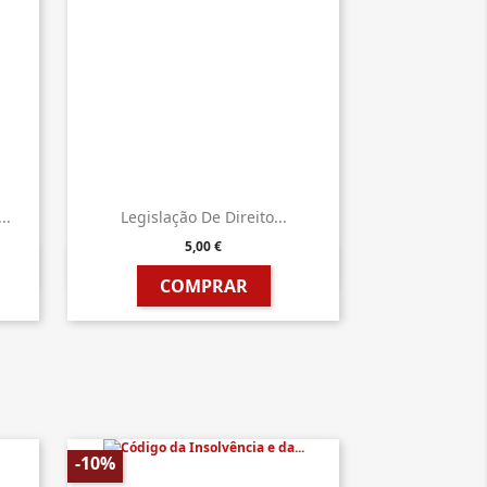
..
Legislação De Direito...
5,00 €

Vista rápida
COMPRAR
-10%