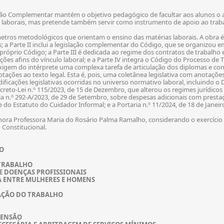
ão Complementar mantém o objetivo pedagógico de facultar aos alunos o ace
 laborais, mas pretende também servir como instrumento de apoio ao trabal
ros metodológicos que orientam o ensino das matérias laborais. A obra é d
; a Parte II inclui a legislação complementar do Código, que se organizou 
róprio Código; a Parte III é dedicada ao regime dos contratos de trabalho e
ções afins do vínculo laboral; e a Parte IV integra o Código do Processo de
exigem do intérprete uma complexa tarefa de articulação dos diplomas e conju
otações ao texto legal. Esta é, pois, uma coletânea legislativa com anotações
ificações legislativas ocorridas no universo normativo laboral, incluindo o D
Decreto-Lei n.º 115/2023, de 15 de Dezembro, que alterou os regimes jurídi
a n.º 292-A/2023, de 29 de Setembro, sobre despesas adicionais com prestaç
e do Estatuto do Cuidador Informal; e a Portaria n.º 11/2024, de 18 de Janei
ora Professora Maria do Rosário Palma Ramalho, considerando o exercício p
 Constitucional.
O
 TRABALHO
E DOENÇAS PROFISSIONAIS
 ENTRE MULHERES E HOMENS
AÇÃO DO TRABALHO
TENSÃO