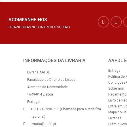
ACOMPANHE-NOS
SIGA-NOS NAS NOSSAS REDES SOCIAIS
INFORMAÇÕES DA LIVRARIA
AAFDL 
Entrega
Livraria AAFDL
Política de 
Faculdade de Direito de Lisboa
Condições 
Alameda da Universidade
Sobre nós
1649-014 Lisboa
Pagamento
Livro de Re
Portugal
Entre em C
+351 210 998 711 (Chamada para a rede fixa
Mapa do Sit
nacional)
Livrarias
livraria@aafdl.pt
Prémio Jove