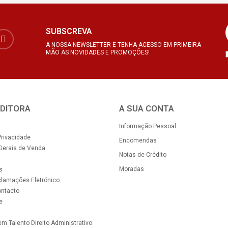
SUBSCREVA
A NOSSA NEWSLETTER E TENHA ACESSO EM PRIMEIRA
MÃO ÀS NOVIDADES E PROMOÇÕES!
EDITORA
A SUA CONTA
Informação Pessoal
Privacidade
Encomendas
Gerais de Venda
Notas de Crédito
Moradas
s
clamações Eletrónico
ontacto
e
m Talento Direito Administrativo