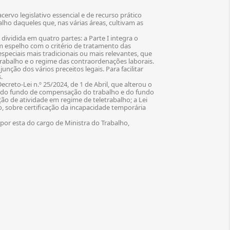
rvo legislativo essencial e de recurso prático
ho daqueles que, nas várias áreas, cultivam as
ividida em quatro partes: a Parte I integra o
em espelho com o critério de tratamento das
speciais mais tradicionais ou mais relevantes, que
 Trabalho e o regime das contraordenações laborais.
nção dos vários preceitos legais. Para facilitar
.
ecreto-Lei n.º 25/2024, de 1 de Abril, que alterou o
cos do fundo de compensação do trabalho e do fundo
ão de atividade em regime de teletrabalho; a Lei
ro, sobre certificação da incapacidade temporária
or esta do cargo de Ministra do Trabalho,