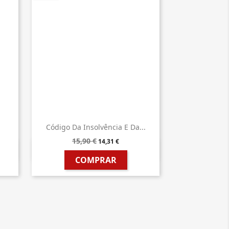
.
Código Da Insolvência E Da...
15,90 €
14,31 €

Vista rápida
COMPRAR