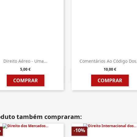
Direito Aéreo - Uma...
Comentários Ao Código Dos.
5,00 €
10,00 €


Vista rápida
Vista rápida
COMPRAR
COMPRAR
roduto também compraram:
%
-10%