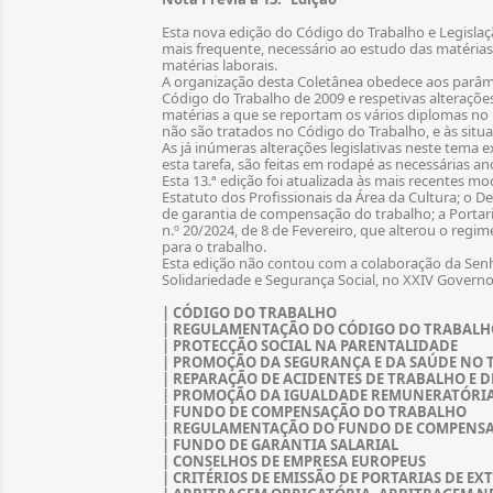
Esta nova edição do Código do Trabalho e Legislaç
mais frequente, necessário ao estudo das matérias
matérias laborais.
A organização desta Coletânea obedece aos parâmet
Código do Trabalho de 2009 e respetivas alterações
matérias a que se reportam os vários diplomas no p
não são tratados no Código do Trabalho, e às situa
As já inúmeras alterações legislativas neste tema 
esta tarefa, são feitas em rodapé as necessárias an
Esta 13.ª edição foi atualizada às mais recentes mod
Estatuto dos Profissionais da Área da Cultura; o 
de garantia de compensação do trabalho; a Portari
n.º 20/2024, de 8 de Fevereiro, que alterou o regim
para o trabalho.
Esta edição não contou com a colaboração da Senh
Solidariedade e Segurança Social, no XXIV Governo
| CÓDIGO DO TRABALHO
| REGULAMENTAÇÃO DO CÓDIGO DO TRABALH
| PROTECÇÃO SOCIAL NA PARENTALIDADE
| PROMOÇÃO DA SEGURANÇA E DA SAÚDE NO
| REPARAÇÃO DE ACIDENTES DE TRABALHO E D
| PROMOÇÃO DA IGUALDADE REMUNERATÓRIA
| FUNDO DE COMPENSAÇÃO DO TRABALHO
| REGULAMENTAÇÃO DO FUNDO DE COMPENS
| FUNDO DE GARANTIA SALARIAL
| CONSELHOS DE EMPRESA EUROPEUS
| CRITÉRIOS DE EMISSÃO DE PORTARIAS DE EX