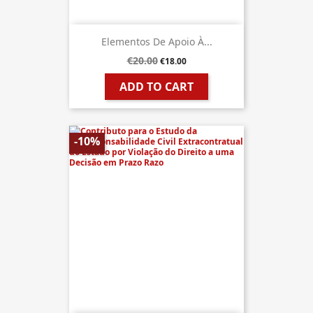
Elementos De Apoio À...
€20.00
€18.00
ADD TO CART
-10%