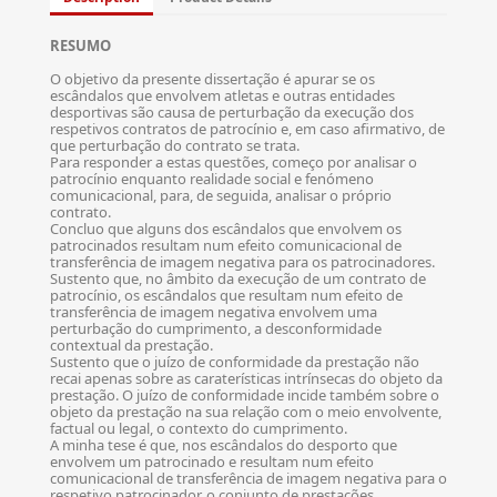
RESUMO
O objetivo da presente dissertação é apurar se os
escândalos que envolvem atletas e outras entidades
desportivas são causa de perturbação da execução dos
respetivos contratos de patrocínio e, em caso afirmativo, de
que perturbação do contrato se trata.
Para responder a estas questões, começo por analisar o
patrocínio enquanto realidade social e fenómeno
comunicacional, para, de seguida, analisar o próprio
contrato.
Concluo que alguns dos escândalos que envolvem os
patrocinados resultam num efeito comunicacional de
transferência de imagem negativa para os patrocinadores.
Sustento que, no âmbito da execução de um contrato de
patrocínio, os escândalos que resultam num efeito de
transferência de imagem negativa envolvem uma
perturbação do cumprimento, a desconformidade
contextual da prestação.
Sustento que o juízo de conformidade da prestação não
recai apenas sobre as caraterísticas intrínsecas do objeto da
prestação. O juízo de conformidade incide também sobre o
objeto da prestação na sua relação com o meio envolvente,
factual ou legal, o contexto do cumprimento.
A minha tese é que, nos escândalos do desporto que
envolvem um patrocinado e resultam num efeito
comunicacional de transferência de imagem negativa para o
respetivo patrocinador, o conjunto de prestações