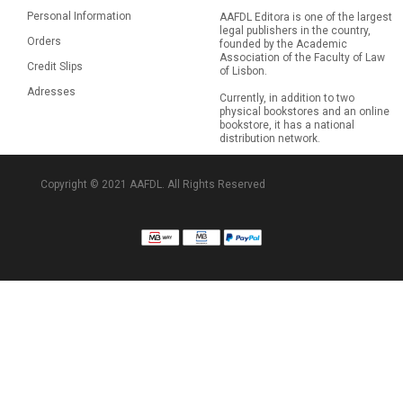
Personal Information
AAFDL Editora is one of the largest
legal publishers in the country,
Orders
founded by the Academic
Association of the Faculty of Law
Credit Slips
of Lisbon.
Adresses
Currently, in addition to two
physical bookstores and an online
bookstore, it has a national
distribution network.
Copyright © 2021 AAFDL. All Rights Reserved