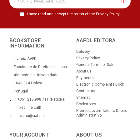
I have read and accept the terms of the Privacy Policy.
BOOKSTORE
AAFDL EDITORA
INFORMATION
Delivery
Privacy Policy
Livraria AAFDL
General Terms of Sale
Faculdade de Direito de Lisboa
About us
Alameda da Universidade
Payments
1649-014 Lisboa
Electronic Complaints Book
Contact us
Portugal
Sitemap
+351 210 998 711 (National
Bookstores
fixed line call)
Prémio Jovem Talento Direito
Administrativo
livraria@aafdl.pt
YOUR ACCOUNT
ABOUT US