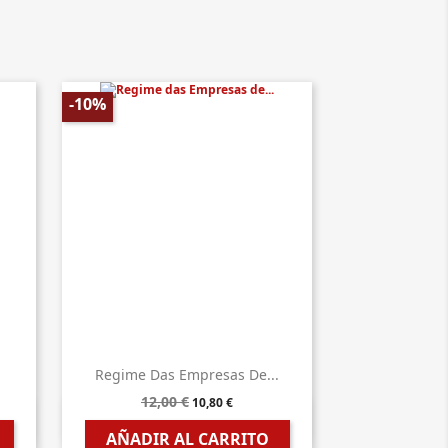
-10%
.
Regime Das Empresas De...
12,00 €
10,80 €

Vista rápida
AÑADIR AL CARRITO