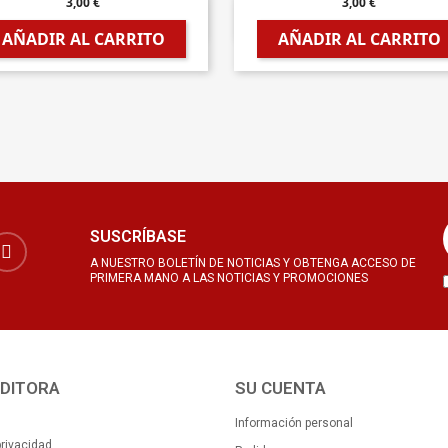
3,00 €
3,00 €


Vista rápida
Vista rápida
AÑADIR AL CARRITO
AÑADIR AL CARRITO
SUSCRÍBASE
A NUESTRO BOLETÍN DE NOTICIAS Y OBTENGA ACCESO DE
PRIMERA MANO A LAS NOTICIAS Y PROMOCIONES
EDITORA
SU CUENTA
Información personal
privacidad