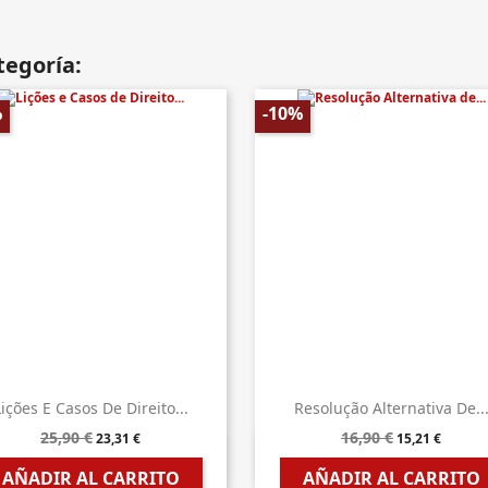
tegoría:
%
-10%
ições E Casos De Direito...
Resolução Alternativa De..
25,90 €
16,90 €
23,31 €
15,21 €


Vista rápida
Vista rápida
AÑADIR AL CARRITO
AÑADIR AL CARRITO