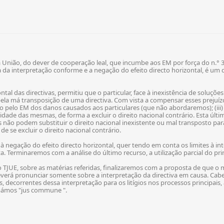
a União, do dever de cooperação leal, que incumbe aos EM por força do n.° 3 
a da interpretação conforme e a negação do efeito directo horizontal, é um
ntal das directivas, permitiu que o particular, face à inexistência de soluçõe
pela má transposição de uma directiva. Com vista a compensar esses prejuízos,
ção pelo EM dos danos causados aos particulares (que não abordaremos); (iii)
ilidade das mesmas, de forma a excluir o direito nacional contrário. Esta últi
as não podem substituir o direito nacional inexistente ou mal transposto 
e se excluir o direito nacional contrário.
s à negação do efeito directo horizontal, quer tendo em conta os limites à
ta. Terminaremos com a análise do último recurso, a utilização parcial do pr
 TJUE, sobre as matérias referidas, finalizaremos com a proposta de que o 
everá pronunciar somente sobre a interpretação da directiva em causa. Cab
cas, decorrentes dessa interpretação para os litígios nos processos principa
mámos "jus commune ".