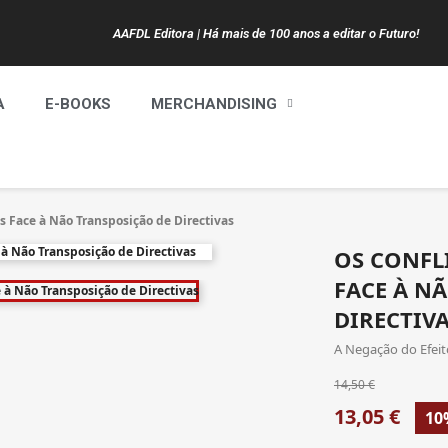
AAFDL Editora | Há mais de 100 anos a editar o Futuro!
A
E-BOOKS
MERCHANDISING
es Face à Não Transposição de Directivas
OS CONFL
FACE À N
DIRECTIV
A Negação do Efeit
14,50 €
13,05 €
10