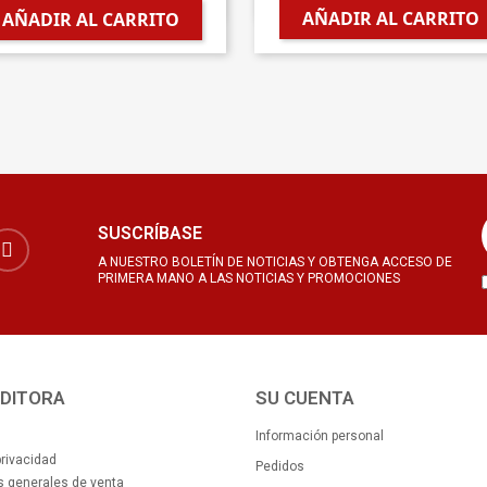


AÑADIR AL CARRITO
AÑADIR AL CARRITO
SUSCRÍBASE
A NUESTRO BOLETÍN DE NOTICIAS Y OBTENGA ACCESO DE
PRIMERA MANO A LAS NOTICIAS Y PROMOCIONES
EDITORA
SU CUENTA
Información personal
privacidad
Pedidos
 generales de venta