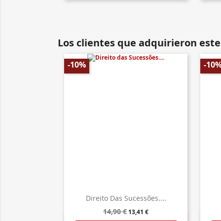
Los clientes que adquirieron es
-10%
-10
Direito Das Sucessões....
14,90 €
13,41 €
Vista rápida