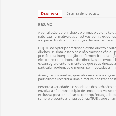
Descripción
Detalles del producto
RESUMO
A conciliação do princípio do primado do direito d
natureza normativa das directivas, com a exigênci
ao qual é difícil dar uma solução de carácter geral.
O TJUE, ao optar por recusar o efeito directo horizo
direitos, se sinta lesado pela não transposição ou 
princípio da interpretação conforme; (ii) a repara
efeito directo horizontal das directivas da invocab
é, consagra o entendimento de que se as directiv
particular, podem, pelo menos, ser invocadas a fim d
Assim, iremos analisar, quer através das excepçõe
particulares recorrer a uma directiva não transpos
Perante a variedade e disparidade dos acórdãos do
envolva a não transposição de uma directiva, se d
exclusiva para identificar as consequências jurídi
sempre presente a jurisprudência TJUE a que cha