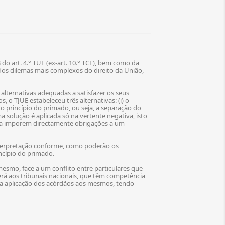
do art. 4.° TUE (ex-art. 10.° TCE), bem como da
 dos dilemas mais complexos do direito da União,
s alternativas adequadas a satisfazer os seus
 o TJUE estabeleceu três alternativas: (i) o
 o princípio do primado, ou seja, a separação do
ma solução é aplicada só na vertente negativa, isto
para imporem directamente obrigações a um
 interpretação conforme, como poderão os
incípio do primado.
mesmo, face a um conflito entre particulares que
erá aos tribunais nacionais, que têm competência
is, a aplicação dos acórdãos aos mesmos, tendo