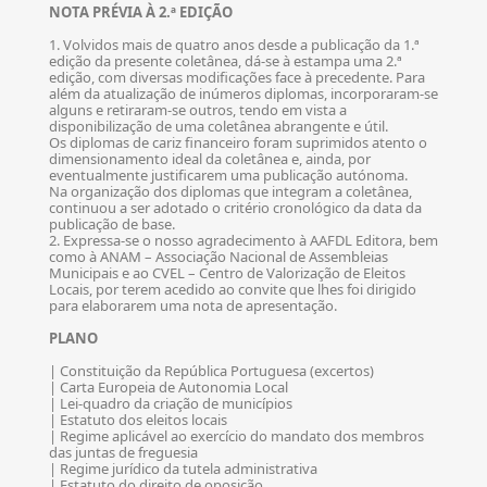
NOTA PRÉVIA À 2.ª EDIÇÃO
1. Volvidos mais de quatro anos desde a publicação da 1.ª
edição da presente coletânea, dá-se à estampa uma 2.ª
edição, com diversas modificações face à precedente. Para
além da atualização de inúmeros diplomas, incorporaram-se
alguns e retiraram-se outros, tendo em vista a
disponibilização de uma coletânea abrangente e útil.
Os diplomas de cariz financeiro foram suprimidos atento o
dimensionamento ideal da coletânea e, ainda, por
eventualmente justificarem uma publicação autónoma.
Na organização dos diplomas que integram a coletânea,
continuou a ser adotado o critério cronológico da data da
publicação de base.
2. Expressa-se o nosso agradecimento à AAFDL Editora, bem
como à ANAM – Associação Nacional de Assembleias
Municipais e ao CVEL – Centro de Valorização de Eleitos
Locais, por terem acedido ao convite que lhes foi dirigido
para elaborarem uma nota de apresentação.
PLANO
| Constituição da República Portuguesa (excertos)
| Carta Europeia de Autonomia Local
| Lei-quadro da criação de municípios
| Estatuto dos eleitos locais
| Regime aplicável ao exercício do mandato dos membros
das juntas de freguesia
| Regime jurídico da tutela administrativa
| Estatuto do direito de oposição