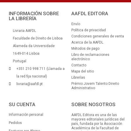
INFORMACIÓN SOBRE
AAFDL EDITORA
LA LIBRERÍA
Envío
Política de privacidad
Livraria AAFDL
Condiciones generales de venta
Faculdade de Direito de Lisboa
Acerca de la AAFDL
Alameda da Universidade
Métodos de pago
1649-014 Lisboa
Libro de reclamaciones
electrónico
Portugal
Contacto
+351 210 998 711 (Llamada a
Mapa del sitio
la red fija nacional)
Librerías
Prémio Jovem Talento Direito
livraria@aafdl.pt
Administrativo
SU CUENTA
SOBRE NOSOTROS
Información personal
AAFDL Editora es una de las
mayores editoriales jurídicas del
Pedidos
país, fundada por la Asociación
Académica de la Facultad de