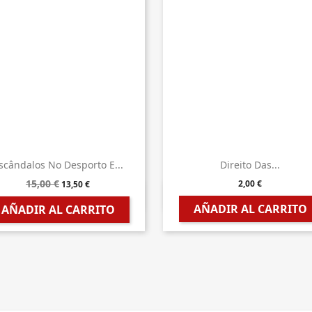
scândalos No Desporto E...
Direito Das...
15,00 €
2,00 €
13,50 €


Vista rápida
Vista rápida
AÑADIR AL CARRITO
AÑADIR AL CARRITO