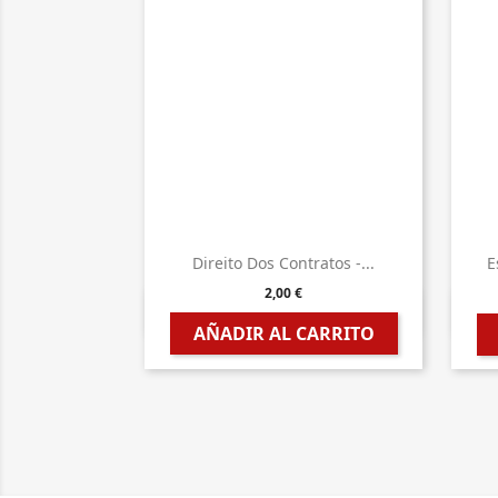
Direito Dos Contratos -...
E
2,00 €

Vista rápida
AÑADIR AL CARRITO