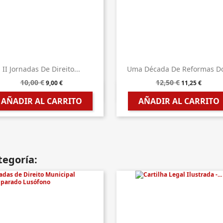
II Jornadas De Direito...
Uma Década De Reformas Do
10,00 €
12,50 €
9,00 €
11,25 €


Vista rápida
Vista rápida
AÑADIR AL CARRITO
AÑADIR AL CARRITO
tegoría: