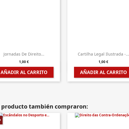
Jornadas De Direito...
Cartilha Legal Ilustrada -..
1,00 €
1,00 €


Vista rápida
Vista rápida
AÑADIR AL CARRITO
AÑADIR AL CARRITO
te producto también compraron:
%