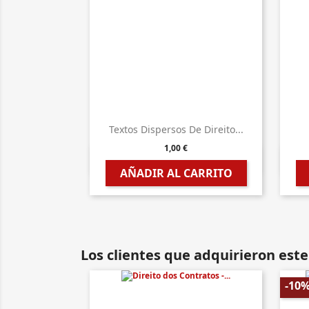
Textos Dispersos De Direito...
1,00 €

Vista rápida
AÑADIR AL CARRITO
Los clientes que adquirieron es
-10