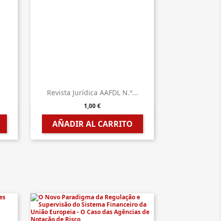
.
Revista Jurídica AAFDL N.º...
1,00 €

Vista rápida
AÑADIR AL CARRITO