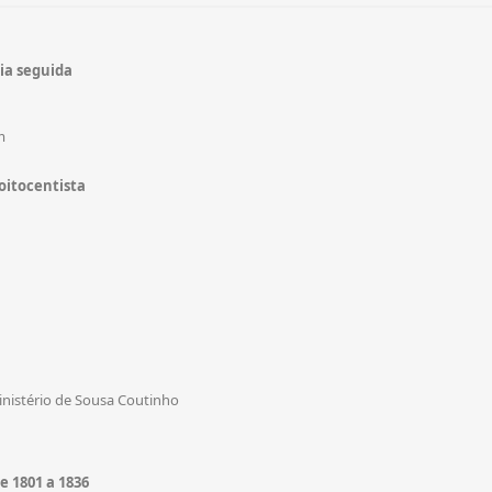
ia seguida
m
oitocentista
 ministério de Sousa Coutinho
e 1801 a 1836