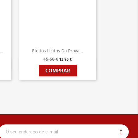
..
Efeitos Lícitos Da Prova...
15,50 €
13,95 €

Vista rápida
COMPRAR