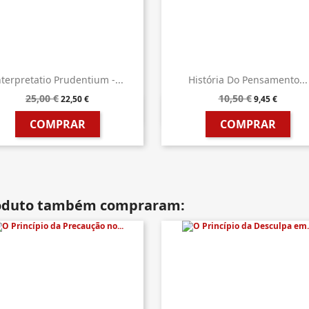
nterpretatio Prudentium -...
História Do Pensamento...
25,00 €
10,50 €
22,50 €
9,45 €


Vista rápida
Vista rápida
COMPRAR
COMPRAR
roduto também compraram: