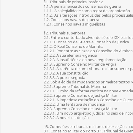
§1. Tribunais de primeira instância
1.1. A permanência dos conselhos de guerra
1.1.1. A colegialidade como regra de organização
1.1.2. As alterações introduzidas pelos processuali
1.2. Conselhos navais de guerra
1.2.1. Conselhos navais miguelistas
§2. Tribunais superiores
2.1. Entre o conturbado alvor do século XIX e as lut
2.1.1.0 Conselho de Guerra e Conselho de Justiça
2.1.2. O Real Conselho de Marinha
2.1.2.1. Por entre as cinzas do Conselho do Almira
2.1.2.2. A sua efémera vigência
2.1.2.3. A insuficiência da nova regulamentação
2.1.3. Supremo Conselho Militar de Angra
2.1.3.1. A carência de um tribunal militar superior pa
2.1.3.2. A sua constituição
2.1.3.3. A praxis seguida
2.2. Sob a égide da mudança: os primeiros textos r
2.2.1. Supremo Tribunal de Marinha
2.2.1.1. O mito da reforma cartista na nova Armada 
2.2.2. Supremo Conselho de Justiça Militar
2.2.2.1. A imperiosa extinção do Conselho de Guerr
2.2.2.2. Uma tentativa de mudança
2.2.3. Supremo Conselho de Justiça Militar
2.2.3.1. Um novo arquétipo judicial no seio de inco
2.2.3.2. A novel instituição
§3. Comissões e tribunais militares de exceção cria
3 1. Conselho Militar do Porto 3 1. Tribunal de Guer