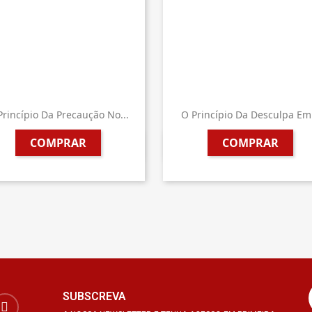
Princípio Da Precaução No...
O Princípio Da Desculpa Em.
COMPRAR
COMPRAR


Vista rápida
Vista rápida
SUBSCREVA