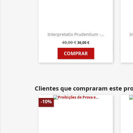
Interpretatio Prudentium -...
I
40,00 €
36,00 €

Vista rápida
COMPRAR
Clientes que compraram este p
-10%