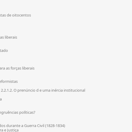
stas de oitocentos
as liberais
ntado
ra as forças liberais
eformistas
2.2.1.2. O prenúncio d e uma inércia institucional
a
ngruências políticas?
dos durante a Guerra Civil (1828-1834)
ra e Justiça