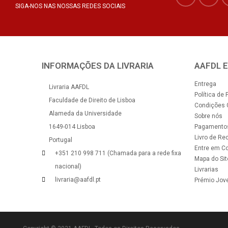
SIGA-NOS NAS NOSSAS REDES SOCIAIS
INFORMAÇÕES DA LIVRARIA
AAFDL 
Entrega
Livraria AAFDL
Política de 
Faculdade de Direito de Lisboa
Condições 
Alameda da Universidade
Sobre nós
1649-014 Lisboa
Pagamento
Livro de Re
Portugal
Entre em C
+351 210 998 711 (Chamada para a rede fixa
Mapa do Sit
nacional)
Livrarias
livraria@aafdl.pt
Prémio Jove