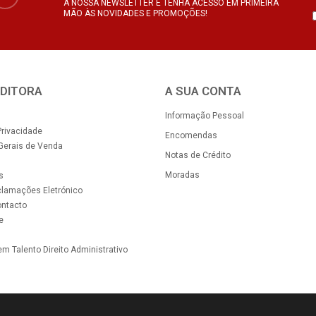
A NOSSA NEWSLETTER E TENHA ACESSO EM PRIMEIRA
MÃO ÀS NOVIDADES E PROMOÇÕES!
EDITORA
A SUA CONTA
Informação Pessoal
Privacidade
Encomendas
Gerais de Venda
Notas de Crédito
Moradas
s
clamações Eletrónico
ontacto
e
m Talento Direito Administrativo