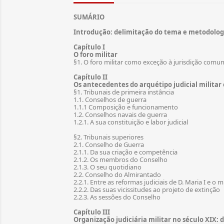
SUMÁRIO
Introdução: delimitação do tema e metodolog
Capítulo I
O foro militar
§1. O foro militar como exceção à jurisdição comu
Capítulo II
Os antecedentes do arquétipo judicial militar 
§1. Tribunais de primeira instância
1.1. Conselhos de guerra
1.1.1 Composição e funcionamento
1.2. Conselhos navais de guerra
1.2.1. A sua constituição e labor judicial
§2. Tribunais superiores
2.1. Conselho de Guerra
2.1.1. Da sua criação e competência
2.1.2. Os membros do Conselho
2.1.3. O seu quotidiano
2.2. Conselho do Almirantado
2.2.1. Entre as reformas judiciais de D. Maria I e o
2.2.2. Das suas vicissitudes ao projeto de extinção
2.2.3. As sessões do Conselho
Capítulo III
Organização judiciária militar no século XIX: d