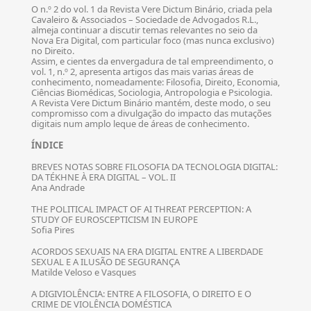
O n.º 2 do vol. 1 da Revista Vere Dictum Binário, criada pela
Cavaleiro & Associados – Sociedade de Advogados R.L.,
almeja continuar a discutir temas relevantes no seio da
Nova Era Digital, com particular foco (mas nunca exclusivo)
no Direito.
Assim, e cientes da envergadura de tal empreendimento, o
vol. 1, n.º 2, apresenta artigos das mais varias áreas de
conhecimento, nomeadamente: Filosofia, Direito, Economia,
Ciências Biomédicas, Sociologia, Antropologia e Psicologia.
A Revista Vere Dictum Binário mantém, deste modo, o seu
compromisso com a divulgação do impacto das mutações
digitais num amplo leque de áreas de conhecimento.
ÍNDICE
BREVES NOTAS SOBRE FILOSOFIA DA TECNOLOGIA DIGITAL:
DA TÉKHNE À ERA DIGITAL – VOL. II
Ana Andrade
THE POLITICAL IMPACT OF AI THREAT PERCEPTION: A
STUDY OF EUROSCEPTICISM IN EUROPE
Sofia Pires
ACORDOS SEXUAIS NA ERA DIGITAL ENTRE A LIBERDADE
SEXUAL E A ILUSÃO DE SEGURANÇA
Matilde Veloso e Vasques
A DIGIVIOLÊNCIA: ENTRE A FILOSOFIA, O DIREITO E O
CRIME DE VIOLÊNCIA DOMÉSTICA