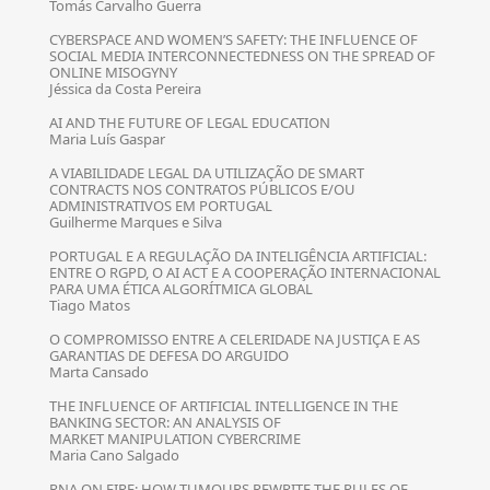
Tomás Carvalho Guerra
CYBERSPACE AND WOMEN’S SAFETY: THE INFLUENCE OF
SOCIAL MEDIA INTERCONNECTEDNESS ON THE SPREAD OF
ONLINE MISOGYNY
Jéssica da Costa Pereira
AI AND THE FUTURE OF LEGAL EDUCATION
Maria Luís Gaspar
A VIABILIDADE LEGAL DA UTILIZAÇÃO DE SMART
CONTRACTS NOS CONTRATOS PÚBLICOS E/OU
ADMINISTRATIVOS EM PORTUGAL
Guilherme Marques e Silva
PORTUGAL E A REGULAÇÃO DA INTELIGÊNCIA ARTIFICIAL:
ENTRE O RGPD, O AI ACT E A COOPERAÇÃO INTERNACIONAL
PARA UMA ÉTICA ALGORÍTMICA GLOBAL
Tiago Matos
O COMPROMISSO ENTRE A CELERIDADE NA JUSTIÇA E AS
GARANTIAS DE DEFESA DO ARGUIDO
Marta Cansado
THE INFLUENCE OF ARTIFICIAL INTELLIGENCE IN THE
BANKING SECTOR: AN ANALYSIS OF
MARKET MANIPULATION CYBERCRIME
Maria Cano Salgado
RNA ON FIRE: HOW TUMOURS REWRITE THE RULES OF