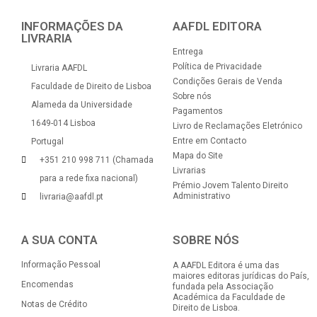
INFORMAÇÕES DA
AAFDL EDITORA
LIVRARIA
Entrega
Política de Privacidade
Livraria AAFDL
Condições Gerais de Venda
Faculdade de Direito de Lisboa
Sobre nós
Alameda da Universidade
Pagamentos
1649-014 Lisboa
Livro de Reclamações Eletrónico
Entre em Contacto
Portugal
Mapa do Site
+351 210 998 711 (Chamada
Livrarias
para a rede fixa nacional)
Prémio Jovem Talento Direito
Administrativo
livraria@aafdl.pt
A SUA CONTA
SOBRE NÓS
Informação Pessoal
A AAFDL Editora é uma das
maiores editoras jurídicas do País,
Encomendas
fundada pela Associação
Académica da Faculdade de
Notas de Crédito
Direito de Lisboa.